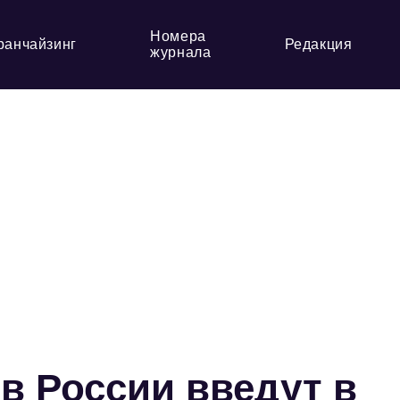
Номера
ранчайзинг
Редакция
журнала
в России введут в