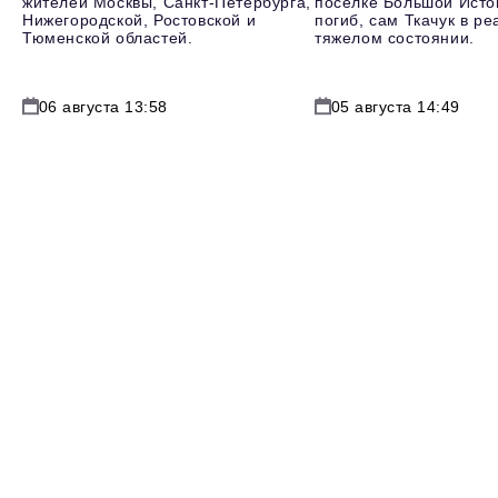
жителей Москвы, Санкт-Петербурга,
поселке Большой Исто
Нижегородской, Ростовской и
погиб, сам Ткачук в р
Тюменской областей.
тяжелом состоянии.
06 августа 13:58
05 августа 14:49