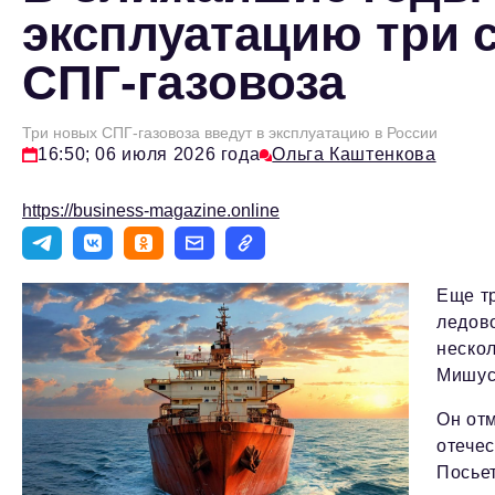
эксплуатацию три 
СПГ-газовоза
Три новых СПГ-газовоза введут в эксплуатацию в России
16:50; 06 июля 2026 года
Ольга Каштенкова
https://business-magazine.online
Еще т
ледов
неско
Мишус
Он отм
отечес
Посьет