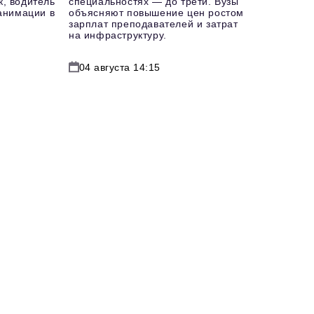
к, водитель
специальностях — до трети. Вузы
еанимации в
объясняют повышение цен ростом
зарплат преподавателей и затрат
на инфраструктуру.
04 августа 14:15