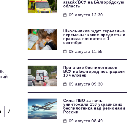
атаках ВСУ на Белгородскую
область
09 августа 12:30
Школьников ждут серьезные
перемены: какие предметы и
правила появятся с 1
сентября
09 августа 11:55
При атаке беспилотников
нь
ВСУ на Белгород пострадали
13 человек
ский
09 августа 09:30
Силы ПВО за ночь
уничтожили 153 украинских
беспилотника над регионами
а
Альтернатива
Стиль жизни
Тема номера
H
России
09 августа 08:49