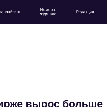
Номера
ранчайзинг
Редакция
журнала
бирже вырос больше