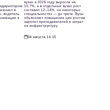
вузах в 2026 году выросла на
ендиректором
10,7%, а в отдельных вузах рост
изошел в
составил 12–14%, на некоторых
к, водитель
специальностях — до трети. Вузы
еанимации в
объясняют повышение цен ростом
зарплат преподавателей и затрат
на инфраструктуру.
04 августа 14:15