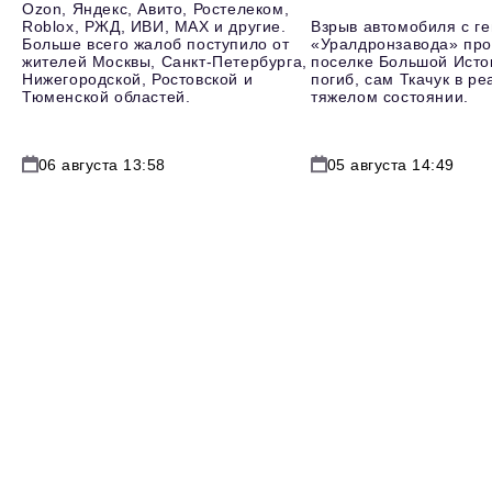
Ozon, Яндекс, Авито, Ростелеком,
Roblox, РЖД, ИВИ, MAX и другие.
Взрыв автомобиля с г
Больше всего жалоб поступило от
«Уралдронзавода» про
жителей Москвы, Санкт-Петербурга,
поселке Большой Исто
Нижегородской, Ростовской и
погиб, сам Ткачук в р
Тюменской областей.
тяжелом состоянии.
06 августа 13:58
05 августа 14:49