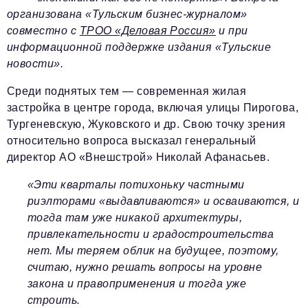
Телефон редакции:
+7 495 727-01-67
организована «Тульским бизнес-журналом»
Электронные почты редакции:
совместно с
ТРОО «Деловая Россия»
и при
информационной поддержке издания «Тульские
Информационный отдел
новости».
info@business-magazine.online
Отдел рекламы
Среди поднятых тем — современная жилая
reklama@business-magazine.online
застройка в центре города, включая улицы Пирогова,
Отдел распространения/редакционная подписка
Тургеневскую, Жуковского и др. Свою точку зрения
podpiska@business-magazine.online
относительно вопроса высказал генеральный
Отдел по работе с партнерами
директор АО «Внешстрой» Николай Афанасьев.
partner@business-magazine.online
«Эти кварталы потихоньку частными
риэлторами «выдавливаются» и осваиваются, и
тогда там уже никакой архитектуры,
привлекательности и градостроительства
нет. Мы теряем облик на будущее, поэтому,
считаю, нужно решать вопросы на уровне
закона и правоприменения и тогда уже
строить.