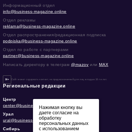
Информационный отдел
info@business-magazine.online
Отдел рекламы
reklama@business-magazine.online
Отдел распространения/редакционная подписка
podpiska@business-magazine.online
Отдел по работе с партнерами
partner@business-magazine.online
Написать директору в телеграм
@mazov
или
MAX
16+
Сайт может содержать контент, не предназначенный для лиц младше 16-ти лет.
Региональные редакции
Центр
center@business-magazine.online
Нажимая кнопку вы
даете согласие на
Урал
обработку
ural@business-magazine.online
персональных данных
с использованием
Сибирь