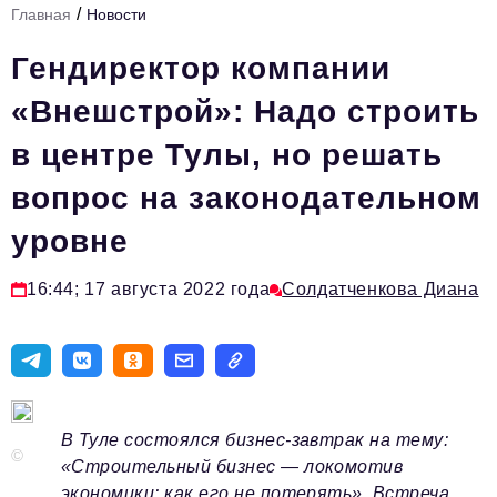
/
Главная
Новости
Стиль жизни
Гендиректор компании
Тема номера
«Внешстрой»: Надо строить
HR
в центре Тулы, но решать
Персона номера
вопрос на законодательном
Инфраструктура развития
уровне
Технологии и тренды
Туризм
16:44; 17 августа 2022 года
Солдатченкова Диана
Импортозамещение
Мероприятия
Авторские материалы
В Туле состоялся бизнес-завтрак на тему:
Видео
©
«Строительный бизнес — локомотив
экономики: как его не потерять». Встреча