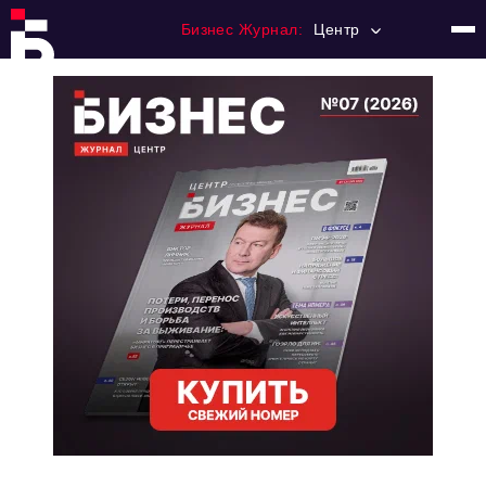
Бизнес Журнал:
Центр
Главная
Франчайзинг
Номера журнала
Контакты
Категории:
Новости
Регулирование
Премия "Тульский Бизнес"
История тульского предпринимательства
Альтернатива