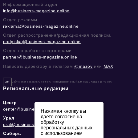
Информационный отдел
info@business-magazine.online
Отдел рекламы
reklama@business-magazine.online
Отдел распространения/редакционная подписка
podpiska@business-magazine.online
Отдел по работе с партнерами
partner@business-magazine.online
Написать директору в телеграм
@mazov
или
MAX
16+
Сайт может содержать контент, не предназначенный для лиц младше 16-ти лет.
Региональные редакции
Центр
center@business-magazine.online
Нажимая кнопку вы
даете согласие на
Урал
обработку
ural@business-magazine.online
персональных данных
с использованием
Сибирь