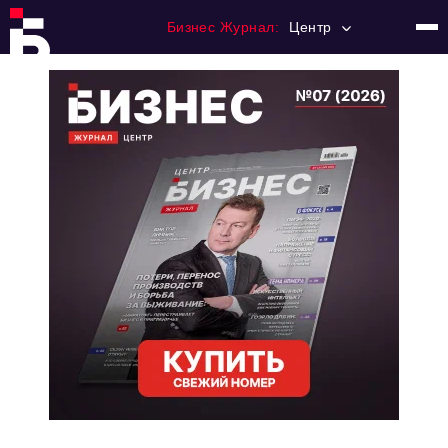
Бизнес Журнал:
Центр
Главная
Франчайзинг
Номера журнала
Контакты
Категории:
Новости
Регулирование
Премия "Тульский Бизнес"
История тульского предпринимательства
Альтернатива