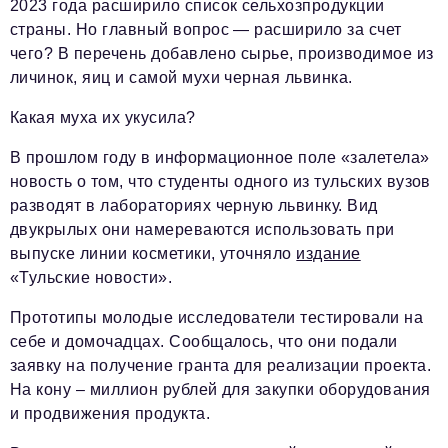
Телефон редакции:
+7 495 727-01-67
2023 года расширило список сельхозпродукции
страны. Но главный вопрос — расширило за счет
Электронные почты редакции:
чего? В перечень добавлено сырье, производимое из
Информационный отдел
личинок, яиц и самой мухи черная львинка.
info@business-magazine.online
Какая муха их укусила?
Отдел рекламы
reklama@business-magazine.online
В прошлом году в информационное поле «залетела»
Отдел распространения/редакционная подписка
новость о том, что студенты одного из тульских вузов
podpiska@business-magazine.online
разводят в лабораториях черную львинку. Вид
Отдел по работе с партнерами
двукрылых они намереваются использовать при
partner@business-magazine.online
выпуске линии косметики, уточняло
издание
«Тульские новости».
Прототипы молодые исследователи тестировали на
себе и домочадцах. Сообщалось, что они подали
заявку на получение гранта для реализации проекта.
На кону – миллион рублей для закупки оборудования
и продвижения продукта.