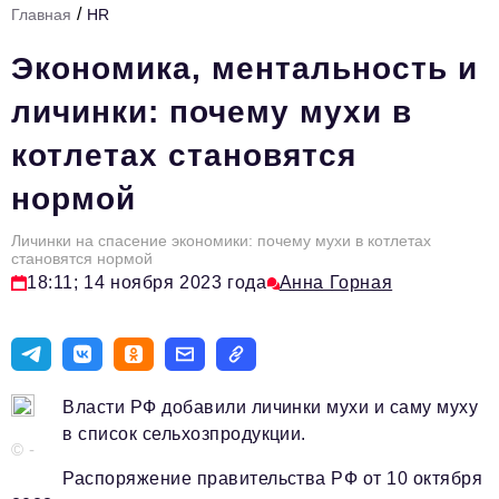
/
Главная
HR
Стиль жизни
Экономика, ментальность и
Тема номера
личинки: почему мухи в
HR
котлетах становятся
Персона номера
нормой
Инфраструктура развития
Технологии и тренды
Личинки на спасение экономики: почему мухи в котлетах
становятся нормой
18:11; 14 ноября 2023 года
Анна Горная
Туризм
Импортозамещение
Мероприятия
Власти РФ добавили личинки мухи и саму муху
Авторские материалы
в список сельхозпродукции.
© -
Видео
Распоряжение правительства РФ от 10 октября