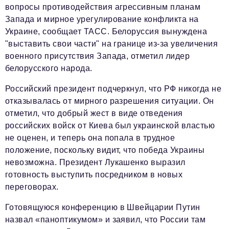
Телефон редакции:
+7 495 727-01-67
вопросы противодействия агрессивным планам
Запада и мирное урегулирование конфликта на
Электронные почты редакции:
Украине, сообщает ТАСС. Белоруссия вынуждена
Информационный отдел
"выставить свои части" на границе из-за увеличения
info@business-magazine.online
военного присутствия Запада, отметил лидер
Отдел рекламы
белорусского народа.
reklama@business-magazine.online
Отдел распространения/редакционная подписка
Российский президент подчеркнул, что РФ никогда не
podpiska@business-magazine.online
отказывалась от мирного разрешения ситуации. Он
отметил, что добрый жест в виде отведения
Отдел по работе с партнерами
partner@business-magazine.online
российских войск от Киева был украинской властью
не оценен, и теперь она попала в трудное
положение, поскольку видит, что победа Украины
невозможна. Президент Лукашенко выразил
готовность выступить посредником в новых
переговорах.
Готовящуюся конференцию в Швейцарии Путин
назвал «паноптикумом» и заявил, что России там