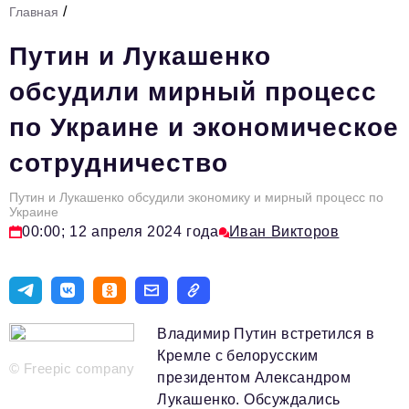
/
Главная
Стиль жизни
Путин и Лукашенко
Тема номера
обсудили мирный процесс
HR
по Украине и экономическое
Персона номера
сотрудничество
Инфраструктура развития
Технологии и тренды
Путин и Лукашенко обсудили экономику и мирный процесс по
Украине
00:00; 12 апреля 2024 года
Иван Викторов
Туризм
Импортозамещение
Мероприятия
Владимир Путин встретился в
Авторские материалы
Кремле с белорусским
© Freepic company
Видео
президентом Александром
Лукашенко. Обсуждались