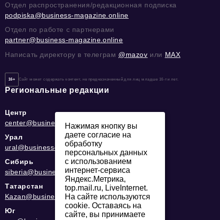
Отдел распространения/редакционная подписка
podpiska@business-magazine.online
Отдел по работе с партнерами
partner@business-magazine.online
Написать директору в телеграм
@mazov
или
MAX
16+
Сайт может содержать контент, не предназначенный для лиц младше 16-ти лет.
Региональные редакции
Центр
center@business-magazine.online
Нажимая кнопку вы
даете согласие на
Урал
обработку
ural@business-magazine.online
персональных данных
с использованием
Сибирь
интернет-сервиса
siberia@business-magazine.online
Яндекс.Метрика,
Татарстан
top.mail.ru, LiveInternet.
Kazan@business-magazine.online
На сайте используются
cookie. Оставаясь на
Юг
сайте, вы принимаете