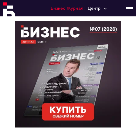
Бизнес Журнал:
Центр
Главная
Франчайзинг
Номера журнала
Контакты
Категории:
Новости
Регулирование
Премия "Тульский Бизнес"
История тульского предпринимательства
Альтернатива