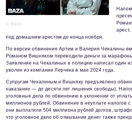
Напом
пресеч
Роман
© Baza
арест,
под домашним арестом до конца ноября.
По версии обвинения Артем и Валерия Чекалины вме
Романом Вишняком переводили деньги за марафоны 
Заявление на Чекалиных в полицию написал один и
уволен из компании Лерчека в мае 2024 года.
Супругам Чекалиным и Вишняку предъявлено обвинен
наказание — до десяти лет лишения свободы). Напо
уголовные дела по обвинению в уклонении от уплат
миллионов рублей. Обвинение в неуплате налогов с 
они выплатили 504 миллиона рублей долгов, штрафо
что уголовное дело об отмывании денег также прек