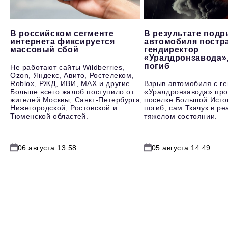
В российском сегменте
В результате под
интернета фиксируется
автомобиля постр
массовый сбой
гендиректор
«Уралдронзавода»
погиб
Не работают сайты Wildberries,
Ozon, Яндекс, Авито, Ростелеком,
Roblox, РЖД, ИВИ, MAX и другие.
Взрыв автомобиля с г
Больше всего жалоб поступило от
«Уралдронзавода» про
жителей Москвы, Санкт-Петербурга,
поселке Большой Исто
Нижегородской, Ростовской и
погиб, сам Ткачук в р
Тюменской областей.
тяжелом состоянии.
06 августа 13:58
05 августа 14:49