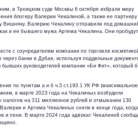
ним, в Троицком суде Москвы 6 октября избрали меру
ения блогеру Валерии Чекалиной, а также ее партнеру
у Вишняку. Валерию Чекалину отправили под домашни
 как и ее бывшего мужа Артема Чекалина. Они пробуду
сте с соучредителем компании по торговле косметико
через банки в Дубае, используя поддельные документ
з бывших руководителей компании «Би Фит», который 
ие по пунктам а и б ч.3 ст.193.1 УК РФ (максимально
мним, в марте 2023 года на Чекалиных возбудили
ы налогов на 311 миллионов рублей и отмывании 130
Валерии и Артема Чекалиных сняли в конце года, когд
в и пени. В марте 2024 года адвокат Чекалиной сообщ
ращено.