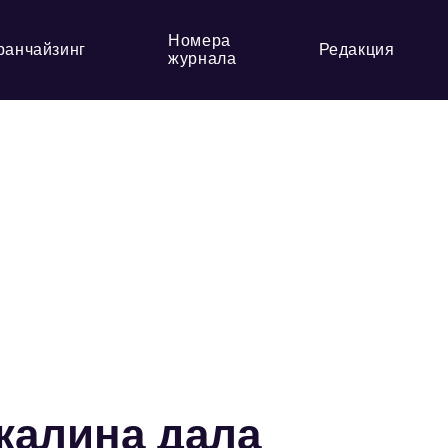
Номера
ранчайзинг
Редакция
журнала
калина дала