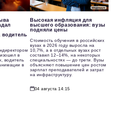
рыва
Высокая инфляция для
адал
высшего образования: вузы
подняли цены
, водитель
Стоимость обучения в российских
вузах в 2026 году выросла на
ендиректором
10,7%, а в отдельных вузах рост
изошел в
составил 12–14%, на некоторых
к, водитель
специальностях — до трети. Вузы
еанимации в
объясняют повышение цен ростом
зарплат преподавателей и затрат
на инфраструктуру.
04 августа 14:15