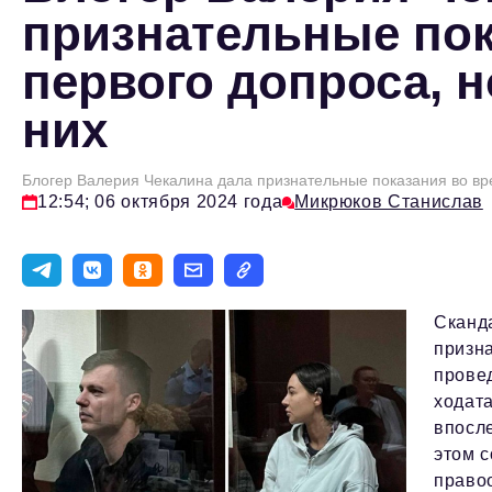
признательные пок
первого допроса, н
них
Блогер Валерия Чекалина дала признательные показания во вр
12:54; 06 октября 2024 года
Микрюков Станислав
Сканд
призн
прове
ходата
впосле
этом с
право