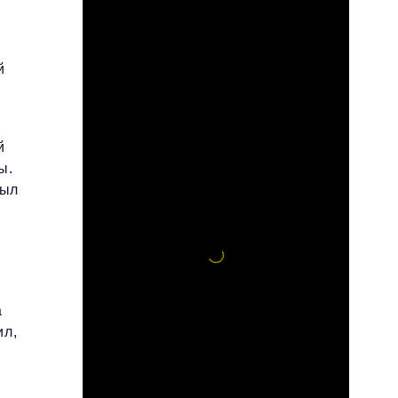
й
т
й
ы.
был
е
а
ил,