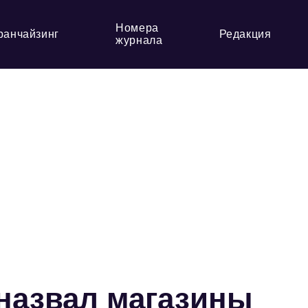
Номера
ранчайзинг
Редакция
журнала
назвал магазины