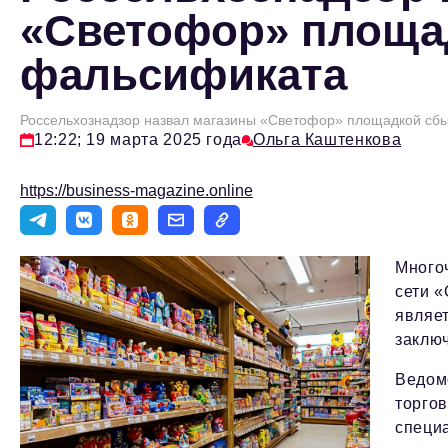
«Светофор» площа
фальсификата
Россельхознадзор назвал магазины «Светофор» площадкой сб
12:22; 19 марта 2025 года
Ольга Каштенкова
https://business-magazine.online
Много
сети «
являе
заклю
Ведомс
торгов
специ