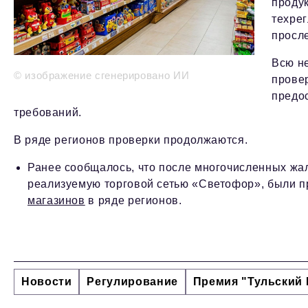
проду
техрег
просл
Всю н
© изображение сгенерировано ИИ
прове
предо
требований.
В ряде регионов проверки продолжаются.
Ранее сообщалось, что после многочисленных жа
реализуемую торговой сетью «Светофор», были п
магазинов
в ряде регионов.
Новости
Регулирование
Премия "Тульский 