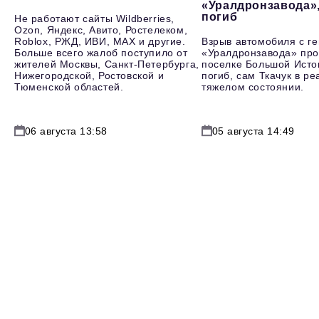
«Уралдронзавода»
погиб
Не работают сайты Wildberries,
Ozon, Яндекс, Авито, Ростелеком,
Roblox, РЖД, ИВИ, MAX и другие.
Взрыв автомобиля с г
Больше всего жалоб поступило от
«Уралдронзавода» про
жителей Москвы, Санкт-Петербурга,
поселке Большой Исто
Нижегородской, Ростовской и
погиб, сам Ткачук в р
Тюменской областей.
тяжелом состоянии.
06 августа 13:58
05 августа 14:49