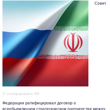
Телефон редакции:
+7 495 727-01-67
Совет
Электронные почты редакции:
Информационный отдел
info@business-magazine.online
Отдел рекламы
reklama@business-magazine.online
Отдел распространения/редакционная подписка
podpiska@business-magazine.online
Отдел по работе с партнерами
partner@business-magazine.online
© сгенерировано ИИ
Федерации ратифицировал договор о
всеобъемлющем стратегическом партнерстве между