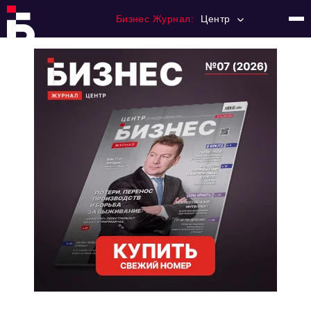
Бизнес Журнал:
Центр
Главная
Франчайзинг
Номера журнала
Контакты
Категории:
Новости
Регулирование
Премия "Тульский Бизнес"
История тульского предпринимательства
Альтернатива