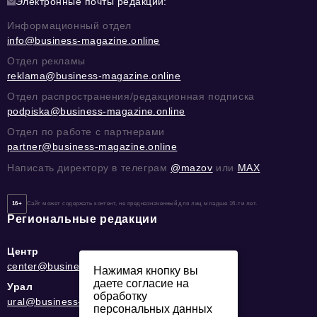
Электронные почты редакции:
Информационный отдел
info@business-magazine.online
Отдел рекламы
reklama@business-magazine.online
Отдел распространения/редакционная подписка
podpiska@business-magazine.online
Отдел по работе с партнерами
partner@business-magazine.online
Написать директору в телеграм
@mazov
или
MAX
16+
Сайт может содержать контент, не предназначенный для лиц младше 16-ти лет.
Региональные редакции
Центр
center@business-magazine.online
Нажимая кнопку вы
даете согласие на
Урал
обработку
ural@business-magazine.online
персональных данных