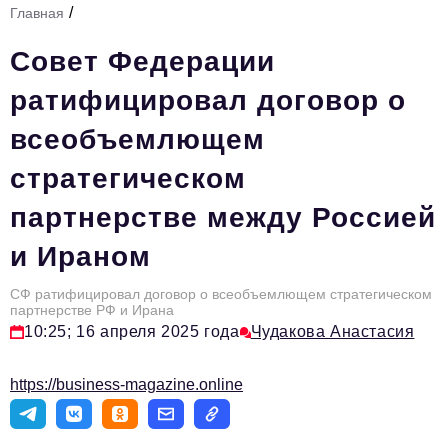
/
Главная
Стиль жизни
Совет Федерации
Тема номера
ратифицировал договор о
HR
всеобъемлющем
Персона номера
стратегическом
Инфраструктура развития
партнерстве между Россией
Технологии и тренды
и Ираном
Туризм
Импортозамещение
СФ ратифицировал договор о всеобъемлющем стратегическом
партнерстве РФ и Ирана
Мероприятия
10:25; 16 апреля 2025 года
Чудакова Анастасия
Авторские материалы
https://business-magazine.online
Видео