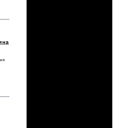
ина
ния