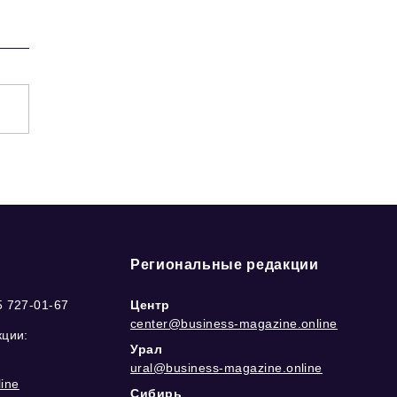
Региональные редакции
5 727-01-67
Центр
center@business-magazine.online
кции:
Урал
ural@business-magazine.online
ine
Сибирь