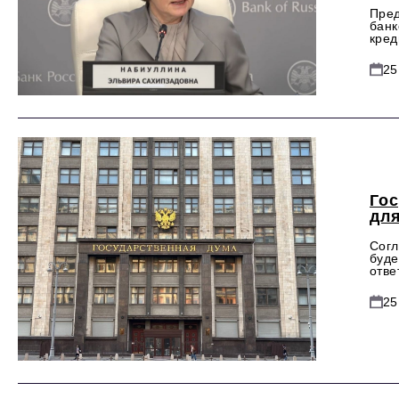
Пред
банк
кред
25
Го
дл
Согл
буде
отве
25