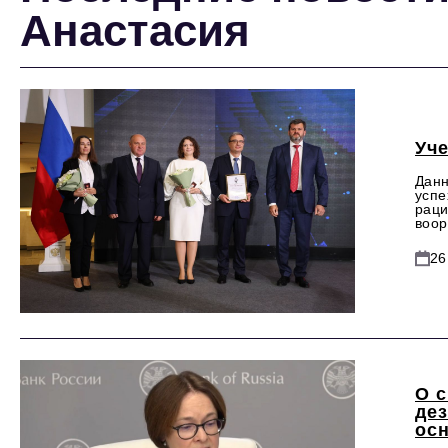
Анастасия
Уч
Данн
успе
раци
воор
26
О 
де
ос