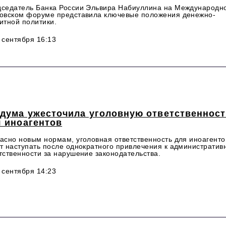
седатель Банка России Эльвира Набиуллина на Международн
овском форуме представила ключевые положения денежно-
итной политики.
 сентября 16:13
сдума ужесточила уголовную ответственнос
я иноагентов
асно новым нормам, уголовная ответственность для иноагенто
т наступать после однократного привлечения к административ
тственности за нарушение законодательства.
 сентября 14:23