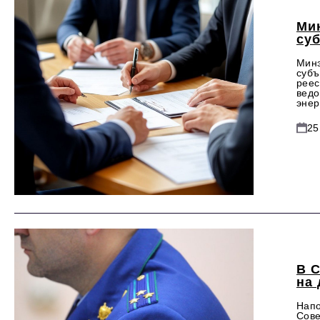
Ми
су
Минэ
субъ
реес
ведо
энер
25
В 
на
Напо
Сове