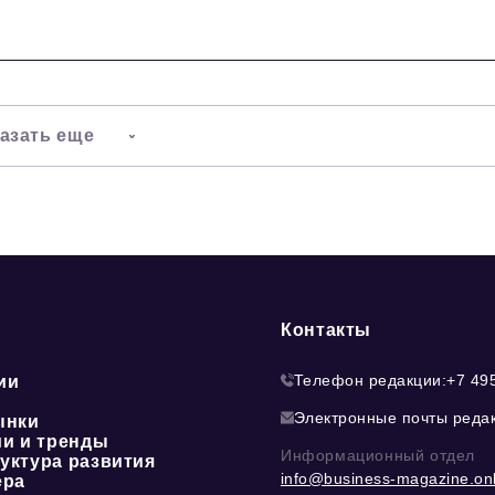
азать еще
Контакты
Телефон редакции:
+7 49
ии
Электронные почты реда
ынки
ии и тренды
Информационный отдел
уктура развития
info@business-magazine.onl
ера