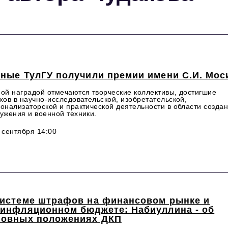
еные ТулГУ получили премии имени С.И. Мос
ой наградой отмечаются творческие коллективы, достигшие
хов в научно-исследовательской, изобретательской,
онализаторской и практической деятельности в области созда
ужения и военной техники.
 сентября 14:00
системе штрафов на финансовом рынке и
зинфляционном бюджете: Набиуллина - об
новных положениях ДКП