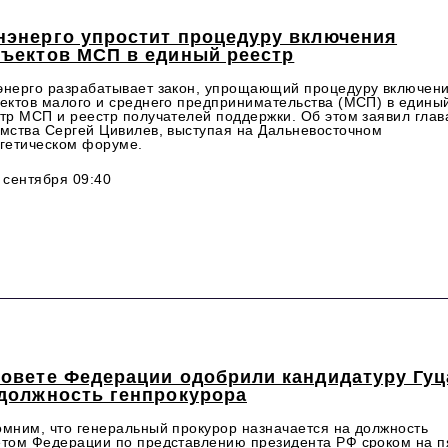
нэнерго упростит процедуру включения
бъектов МСП в единый реестр
нерго разрабатывает закон, упрощающий процедуру включен
ектов малого и среднего предпринимательства (МСП) в едины
тр МСП и реестр получателей поддержки. Об этом заявил глав
мства Сергей Цивилев, выступая на Дальневосточном
гетическом форуме.
 сентября 09:40
Совете Федерации одобрили кандидатуру Гуц
 должность генпрокурора
мним, что генеральный прокурор назначается на должность
том Федерации по представлению президента РФ сроком на п