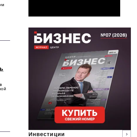
ом
ть
в
ной
Инвестиции