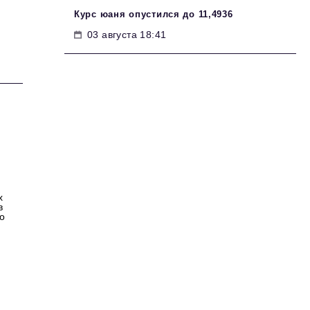
Курс юаня опустился до 11,4936
03 августа 18:41
х
в
о