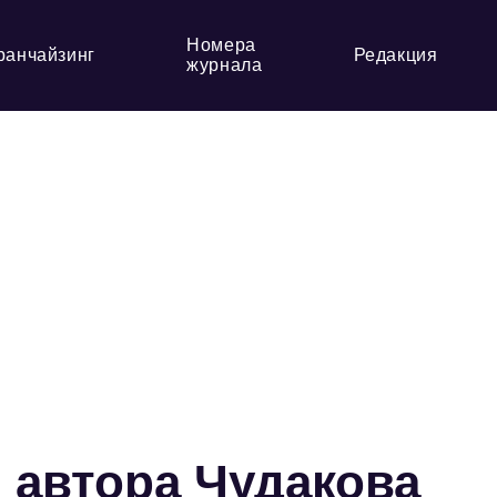
Номера
ранчайзинг
Редакция
журнала
 автора Чудакова