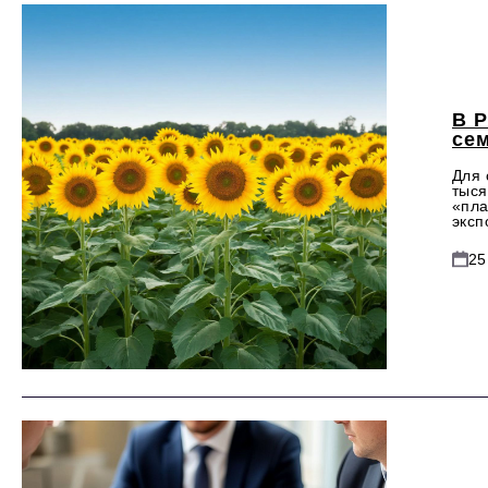
В 
се
Для 
тыся
«пла
эксп
25