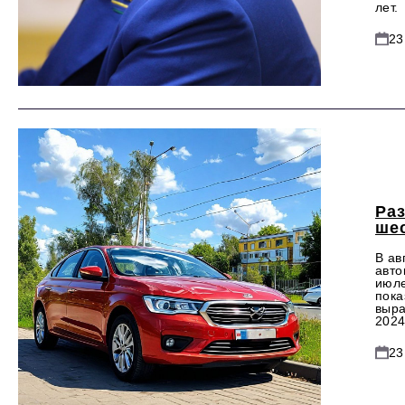
лет.
23
Ра
ше
В ав
авто
июле
пока
выра
2024
23