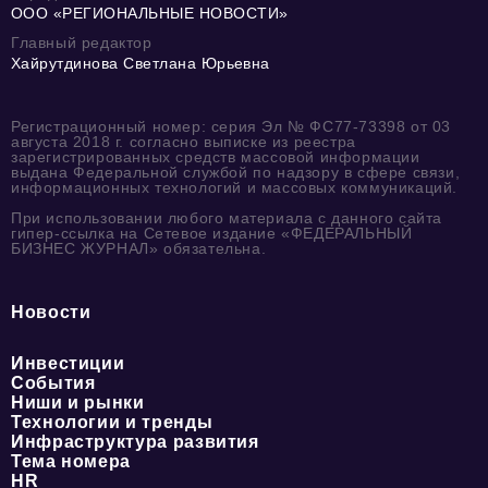
ООО «РЕГИОНАЛЬНЫЕ НОВОСТИ»
Главный редактор
Хайрутдинова Светлана Юрьевна
Регистрационный номер: серия Эл № ФС77-73398 от 03
августа 2018 г. согласно выписке из реестра
зарегистрированных средств массовой информации
выдана Федеральной службой по надзору в сфере связи,
информационных технологий и массовых коммуникаций.
При использовании любого материала с данного сайта
гипер-ссылка на Сетевое издание «ФЕДЕРАЛЬНЫЙ
БИЗНЕС ЖУРНАЛ» обязательна.
Новости
Инвестиции
События
Ниши и рынки
Технологии и тренды
Инфраструктура развития
Тема номера
HR