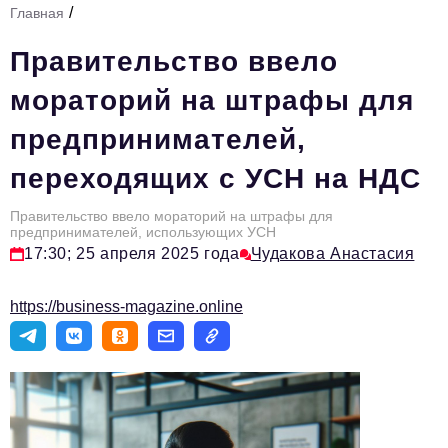
/
Главная
Стиль жизни
Правительство ввело
Тема номера
мораторий на штрафы для
HR
предпринимателей,
Персона номера
переходящих с УСН на НДС
Инфраструктура развития
Технологии и тренды
Правительство ввело мораторий на штрафы для
предпринимателей, использующих УСН
17:30; 25 апреля 2025 года
Чудакова Анастасия
Туризм
Импортозамещение
https://business-magazine.online
Мероприятия
Авторские материалы
Видео