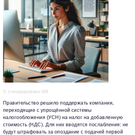
Телефон редакции:
+7 495 727-01-67
Электронные почты редакции:
Информационный отдел
info@business-magazine.online
Отдел рекламы
reklama@business-magazine.online
Отдел распространения/редакционная подписка
podpiska@business-magazine.online
Отдел по работе с партнерами
partner@business-magazine.online
© сгенерировано ИИ
Правительство решило поддержать компании,
переходящие с упрощённой системы
налогообложения (УСН) на налог на добавленную
стоимость (НДС). Для них вводятся послабления: не
будут штрафовать за опоздание с подачей первой