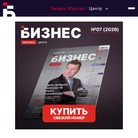
Бизнес Журнал:
Центр
Главная
Франчайзинг
Номера журнала
Контакты
Категории:
Новости
Регулирование
Премия "Тульский Бизнес"
История тульского предпринимательства
Альтернатива