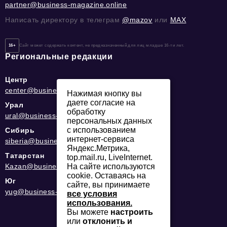
partner@business-magazine.online
Написать директору в телеграм
@mazov
или
MAX
16+
Сайт может содержать контент, не предназначенный для лиц младше 16-ти лет.
Региональные редакции
Центр
center@business-magazine.online
Нажимая кнопку вы
даете согласие на
Урал
обработку
ural@business-magazine.online
персональных данных
с использованием
Сибирь
интернет-сервиса
siberia@business-magazine.online
Яндекс.Метрика,
Татарстан
top.mail.ru, LiveInternet.
Kazan@business-magazine.online
На сайте используются
cookie. Оставаясь на
Юг
сайте, вы принимаете
yug@business-magazine.online
все условия
использования.
Вы можете
настроить
или
отклонить и