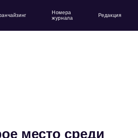
Номера
ранчайзинг
Редакция
журнала
рое место среди