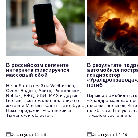
В российском сегменте
В результате под
интернета фиксируется
автомобиля постр
массовый сбой
гендиректор
«Уралдронзавода»
погиб
Не работают сайты Wildberries,
Ozon, Яндекс, Авито, Ростелеком,
Roblox, РЖД, ИВИ, MAX и другие.
Взрыв автомобиля с г
Больше всего жалоб поступило от
«Уралдронзавода» про
жителей Москвы, Санкт-Петербурга,
поселке Большой Исто
Нижегородской, Ростовской и
погиб, сам Ткачук в р
Тюменской областей.
тяжелом состоянии.
06 августа 13:58
05 августа 14:49