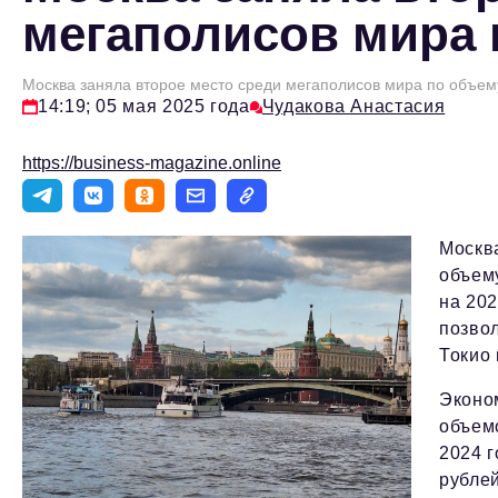
мегаполисов мира 
Москва заняла второе место среди мегаполисов мира по объе
14:19; 05 мая 2025 года
Чудакова Анастасия
https://business-magazine.online
Москв
объем
на 202
позвол
Токио 
Эконо
объемо
2024 
рублей