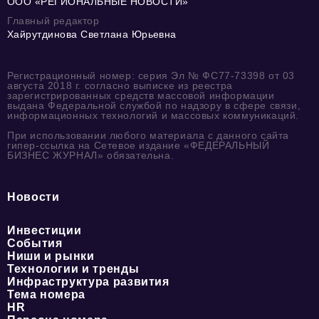
ООО «РЕГИОНАЛЬНЫЕ НОВОСТИ»
Главный редактор
Хайрутдинова Светлана Юрьевна
Регистрационный номер: серия Эл № ФС77-73398 от 03
августа 2018 г. согласно выписке из реестра
зарегистрированных средств массовой информации
выдана Федеральной службой по надзору в сфере связи,
информационных технологий и массовых коммуникаций.
При использовании любого материала с данного сайта
гипер-ссылка на Сетевое издание «ФЕДЕРАЛЬНЫЙ
БИЗНЕС ЖУРНАЛ» обязательна.
Новости
Инвестиции
События
Ниши и рынки
Технологии и тренды
Инфраструктура развития
Тема номера
HR