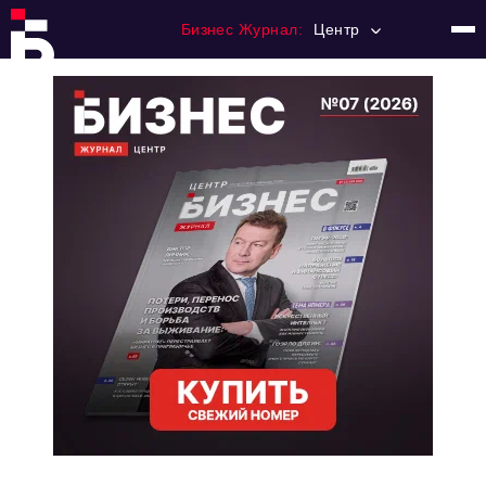
Бизнес Журнал:
Центр
Главная
Франчайзинг
Номера журнала
Контакты
Категории:
Новости
Регулирование
Премия "Тульский Бизнес"
История тульского предпринимательства
Альтернатива