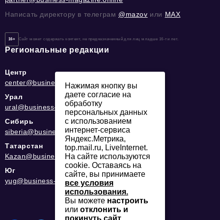
Написать директору в телеграм
@mazov
или
MAX
16+
Сайт может содержать контент, не предназначенный для лиц младше 16-ти лет.
Региональные редакции
Центр
center@business-magazine.online
Нажимая кнопку вы
даете согласие на
Урал
обработку
ural@business-magazine.online
персональных данных
с использованием
Сибирь
интернет-сервиса
siberia@business-magazine.online
Яндекс.Метрика,
Татарстан
top.mail.ru, LiveInternet.
Kazan@business-magazine.online
На сайте используются
cookie. Оставаясь на
Юг
сайте, вы принимаете
yug@business-magazine.online
все условия
использования.
Вы можете
настроить
или
отклонить и
покинуть сайт