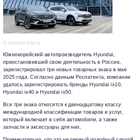
Телефон редакции:
+7 495 727-01-67
Электронные почты редакции:
Информационный отдел
info@business-magazine.online
Отдел рекламы
© hyundai-tula.ru
reklama@business-magazine.online
Отдел распространения/редакционная подписка
Южнокорейский автопроизводитель Hyundai,
podpiska@business-magazine.online
приостановивший свою деятельность в России,
Отдел по работе с партнерами
зарегистрировал три новых товарных знака в мае
partner@business-magazine.online
2025 года. Согласно данным Роспатента, компании
удалось зарегистрировать бренды Hyundai ix10,
Hyundai ix40 и Hyundai ix50.
Все три знака относятся к двенадцатому классу
международной классификации товаров и услуг,
который включает в себя автомобили, а также
запчасти и аксессуары для них.
Примечательно, что это не первый подобный случай