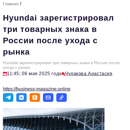
/
Главная
Стиль жизни
Hyundai зарегистрировал
Тема номера
три товарных знака в
HR
России после ухода с
Персона номера
рынка
Инфраструктура развития
Технологии и тренды
Hyundai зарегистрировал три товарных знака в России после
ухода с рынка
11:45; 06 мая 2025 года
Чудакова Анастасия
Туризм
Импортозамещение
https://business-magazine.online
Мероприятия
Авторские материалы
Видео