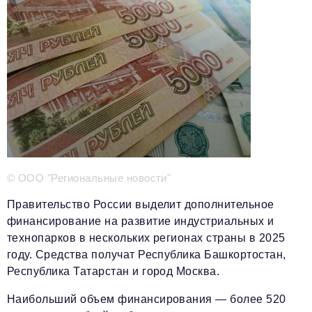
Телефон редакции:
+7 495 727-01-67
Электронные почты редакции:
Информационный отдел
info@business-magazine.online
Отдел рекламы
reklama@business-magazine.online
Отдел распространения/редакционная подписка
podpiska@business-magazine.online
Отдел по работе с партнерами
partner@business-magazine.online
© ООО "Региональные новости"
Правительство России выделит дополнительное
финансирование на развитие индустриальных и
технопарков в нескольких регионах страны в 2025
году. Средства получат Республика Башкортостан,
Республика Татарстан и город Москва.
Наибольший объем финансирования — более 520