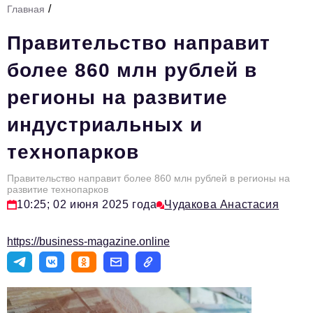
/
Главная
Стиль жизни
Правительство направит
Тема номера
более 860 млн рублей в
HR
регионы на развитие
Персона номера
индустриальных и
Инфраструктура развития
технопарков
Технологии и тренды
Туризм
Правительство направит более 860 млн рублей в регионы на
развитие технопарков
Импортозамещение
10:25; 02 июня 2025 года
Чудакова Анастасия
Мероприятия
https://business-magazine.online
Авторские материалы
Видео