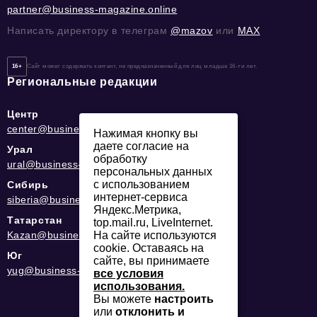
partner@business-magazine.online
Написать директору в телеграм
@mazov
или
MAX
16+
Сайт может содержать контент, не предназначенный для лиц младше 16-ти лет.
Региональные редакции
Центр
center@business-magazine.online
Нажимая кнопку вы
даете согласие на
Урал
обработку
ural@business-magazine.online
персональных данных
с использованием
Сибирь
интернет-сервиса
siberia@business-magazine.online
Яндекс.Метрика,
Татарстан
top.mail.ru, LiveInternet.
На сайте используются
Kazan@business-magazine.online
cookie. Оставаясь на
Юг
сайте, вы принимаете
yug@business-magazine.online
все условия
использования.
Вы можете
настроить
или
отклонить и