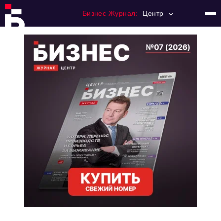
Бизнес Журнал:
Центр
Главная
Франчайзинг
Номера журнала
Контакты
Категории:
Новости
Регулирование
Премия "Тульский Бизнес"
История тульского предпринимательства
Альтернатива