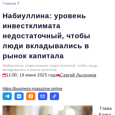
/
Главная
Стиль жизни
Набиуллина: уровень
Тема номера
инвестклимата
HR
недостаточный, чтобы
Персона номера
люди вкладывались в
Инфраструктура развития
рынок капитала
Технологии и тренды
Туризм
Набиуллина: инвестклимат недостаточный, чтобы люди
вкладывались в рынок капитала
Импортозамещение
11:00; 19 июня 2025 года
Сергей Лысенков
Мероприятия
https://business-magazine.online
Авторские материалы
Видео
Глава
Банка