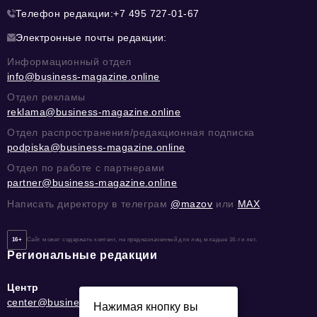
Телефон редакции:
+7 495 727-01-67
Электронные почты редакции:
Информационный отдел
info@business-magazine.online
Отдел рекламы
reklama@business-magazine.online
Отдел распространения/редакционная подписка
podpiska@business-magazine.online
Отдел по работе с партнерами
partner@business-magazine.online
Написать директору в телеграм
@mazov
или
MAX
16+
Сайт может содержать контент, не предназначенный для лиц младше 16-ти лет.
Региональные редакции
Центр
center@business-magazine.online
Нажимая кнопку вы