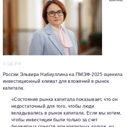
Телефон редакции:
+7 495 727-01-67
Электронные почты редакции:
Информационный отдел
info@business-magazine.online
Отдел рекламы
reklama@business-magazine.online
Отдел распространения/редакционная подписка
podpiska@business-magazine.online
Отдел по работе с партнерами
© ЦБ РФ
partner@business-magazine.online
России Эльвира Набиуллина на ПМЭФ-2025 оценила
инвестиционный климат для вложений в рынок
капитала.
«Состояние рынка капитала показывает, что он
недостаточный для того, чтобы люди
вкладывались в рынок капитала. Если мы хотим,
чтобы инвестиции были только за счет
бюджетных средств или кредитных долгов, ну