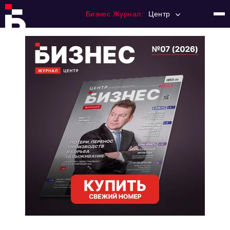
Бизнес Журнал:
Центр
Главная
Франчайзинг
Номера журнала
Контакты
Категории:
Новости
Регулирование
Премия "Тульский Бизнес"
История тульского предпринимательства
Альтернатива