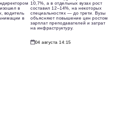
ендиректором
10,7%, а в отдельных вузах рост
изошел в
составил 12–14%, на некоторых
к, водитель
специальностях — до трети. Вузы
еанимации в
объясняют повышение цен ростом
зарплат преподавателей и затрат
на инфраструктуру.
04 августа 14:15