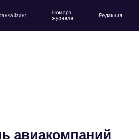
Номера
ранчайзинг
Редакция
журнала
ль авиакомпаний