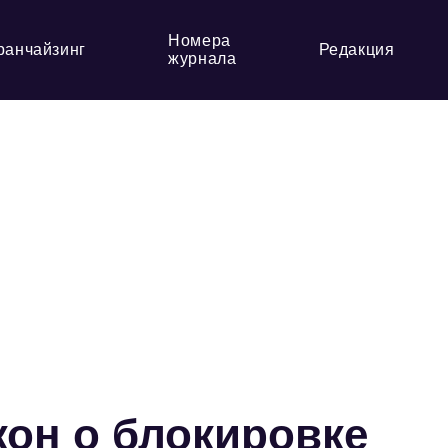
Номера
ранчайзинг
Редакция
журнала
кон о блокировке