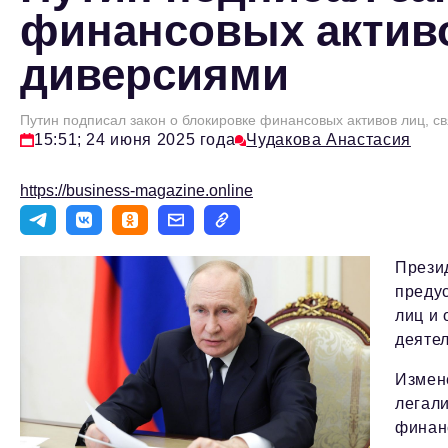
финансовых активо
диверсиями
Путин подписал закон о блокировке финансовых активов лиц, с
15:51; 24 июня 2025 года
Чудакова Анастасия
https://business-magazine.online
Прези
преду
лиц и 
деяте
Измен
легал
финанс