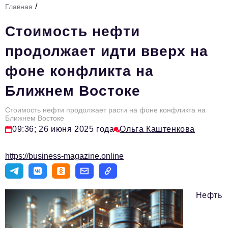
/
Главная
Стиль жизни
Стоимость нефти
Тема номера
продолжает идти вверх на
HR
фоне конфликта на
Персона номера
Ближнем Востоке
Инфраструктура развития
Технологии и тренды
Стоимость нефти продолжает расти на фоне конфликта на
Ближнем Востоке
09:36; 26 июня 2025 года
Ольга Каштенкова
Туризм
Импортозамещение
https://business-magazine.online
Мероприятия
Авторские материалы
Нефть
Видео