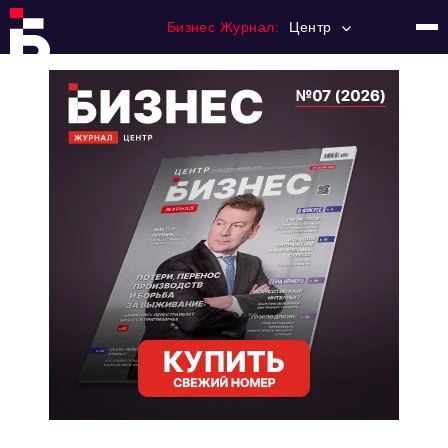
Бизнес Журнал:
Центр
Главная
Франчайзинг
Номера журнала
Контакты
Категории:
Новости
Регулирование
Премия "Тульский Бизнес"
История тульского предпринимательства
Альтернатива