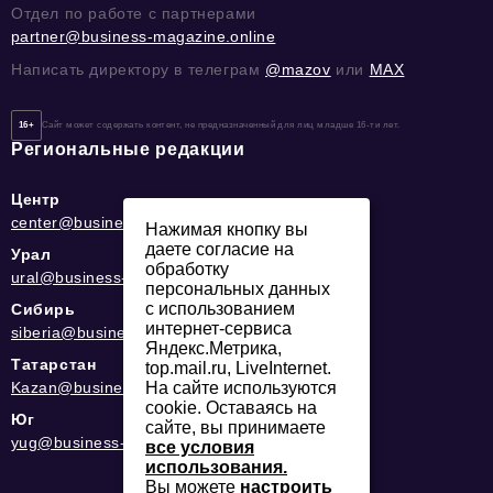
Отдел по работе с партнерами
partner@business-magazine.online
Написать директору в телеграм
@mazov
или
MAX
16+
Сайт может содержать контент, не предназначенный для лиц младше 16-ти лет.
Региональные редакции
Центр
center@business-magazine.online
Нажимая кнопку вы
даете согласие на
Урал
обработку
ural@business-magazine.online
персональных данных
с использованием
Сибирь
интернет-сервиса
siberia@business-magazine.online
Яндекс.Метрика,
Татарстан
top.mail.ru, LiveInternet.
Kazan@business-magazine.online
На сайте используются
cookie. Оставаясь на
Юг
сайте, вы принимаете
yug@business-magazine.online
все условия
использования.
Вы можете
настроить