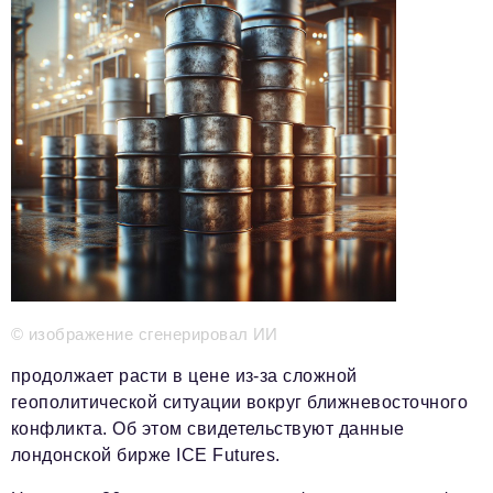
Телефон редакции:
+7 495 727-01-67
Электронные почты редакции:
Информационный отдел
info@business-magazine.online
Отдел рекламы
reklama@business-magazine.online
Отдел распространения/редакционная подписка
podpiska@business-magazine.online
Отдел по работе с партнерами
partner@business-magazine.online
© изображение сгенерировал ИИ
продолжает расти в цене из-за сложной
геополитической ситуации вокруг ближневосточного
конфликта. Об этом свидетельствуют данные
лондонской бирже ICE Futures.