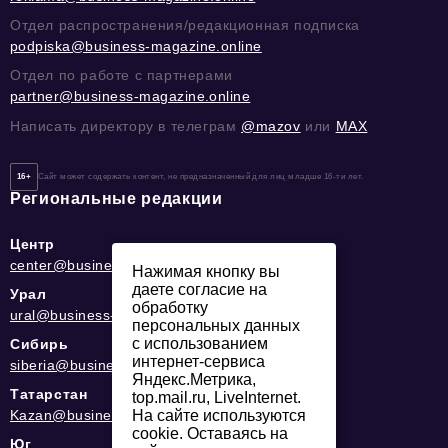
Отдел распространения/редакционная подписка
podpiska@business-magazine.online
Отдел по работе с партнерами
partner@business-magazine.online
Написать директору в телеграм
@mazov
или
MAX
16+
Сайт может содержать контент, не предназначенный для лиц младше 16-ти лет.
Региональные редакции
Центр
center@business-magazine.online
Нажимая кнопку вы
даете согласие на
Урал
обработку
ural@business-magazine.online
персональных данных
с использованием
Сибирь
интернет-сервиса
siberia@business-magazine.online
Яндекс.Метрика,
Татарстан
top.mail.ru, LiveInternet.
Kazan@business-magazine.online
На сайте используются
cookie. Оставаясь на
Юг