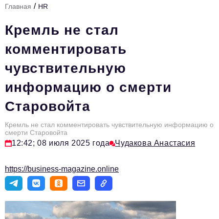
/
Главная
HR
Стиль жизни
Кремль не стал
Тема номера
комментировать
HR
чувствительную
Персона номера
информацию о смерти
Инфраструктура развития
Старовойта
Технологии и тренды
Туризм
Кремль не стал комментировать чувствительную информацию о
смерти Старовойта
Импортозамещение
12:42; 08 июля 2025 года
Чудакова Анастасия
Мероприятия
https://business-magazine.online
Авторские материалы
Видео