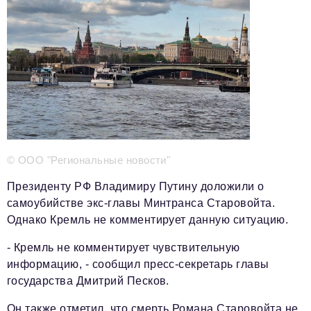
Телефон редакции:
+7 495 727-01-67
Электронные почты редакции:
Информационный отдел
info@business-magazine.online
Отдел рекламы
reklama@business-magazine.online
Отдел распространения/редакционная подписка
podpiska@business-magazine.online
Отдел по работе с партнерами
© ООО "Региональные новости"
partner@business-magazine.online
Президенту РФ Владимиру Путину доложили о
самоубийстве экс-главы Минтранса Старовойта.
Однако Кремль не комментирует данную ситуацию.
- Кремль не комментирует чувствительную
информацию, - сообщил пресс-секретарь главы
государства Дмитрий Песков.
Он также отметил, что смерть Романа Старовойта не