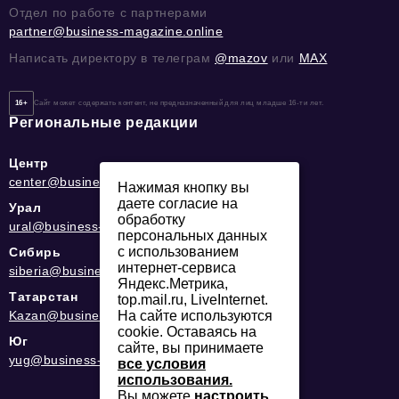
Отдел по работе с партнерами
partner@business-magazine.online
Написать директору в телеграм
@mazov
или
MAX
16+
Сайт может содержать контент, не предназначенный для лиц младше 16-ти лет.
Региональные редакции
Центр
center@business-magazine.online
Нажимая кнопку вы
даете согласие на
Урал
обработку
ural@business-magazine.online
персональных данных
с использованием
Сибирь
интернет-сервиса
siberia@business-magazine.online
Яндекс.Метрика,
Татарстан
top.mail.ru, LiveInternet.
Kazan@business-magazine.online
На сайте используются
cookie. Оставаясь на
Юг
сайте, вы принимаете
yug@business-magazine.online
все условия
использования.
Вы можете
настроить