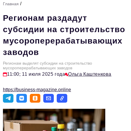
/
Главная
Стиль жизни
Регионам раздадут
Тема номера
субсидии на строительство
HR
мусороперерабатывающих
Персона номера
заводов
Инфраструктура развития
Технологии и тренды
Регионам выделят субсидии на строительство
мусороперерабатывающих заводов
11:00; 11 июля 2025 года
Ольга Каштенкова
Туризм
Импортозамещение
https://business-magazine.online
Мероприятия
Авторские материалы
Видео