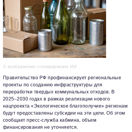
Телефон редакции:
+7 495 727-01-67
Электронные почты редакции:
Информационный отдел
info@business-magazine.online
Отдел рекламы
reklama@business-magazine.online
Отдел распространения/редакционная подписка
podpiska@business-magazine.online
Отдел по работе с партнерами
© изображение сгенерировано ИИ
partner@business-magazine.online
Правительство РФ профинансирует региональные
проекты по созданию инфраструктуры для
переработки твердых коммунальных отходов. В
2025–2030 годах в рамках реализации нового
нацпроекта «Экологическое благополучие» регионам
будут предоставлены субсидии на эти цели. Об этом
сообщает пресс-служба кабмина, объем
финансирования не уточняется.