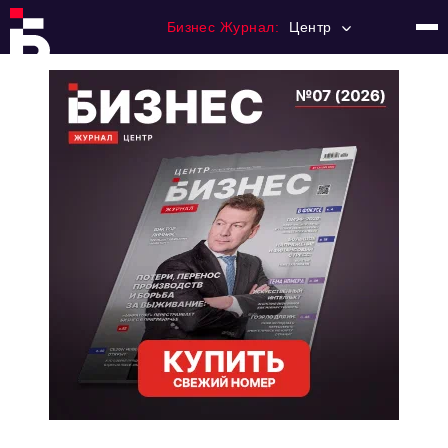
Бизнес Журнал:
Центр
Главная
Франчайзинг
Номера журнала
Контакты
Категории:
Новости
Регулирование
Премия "Тульский Бизнес"
История тульского предпринимательства
Альтернатива