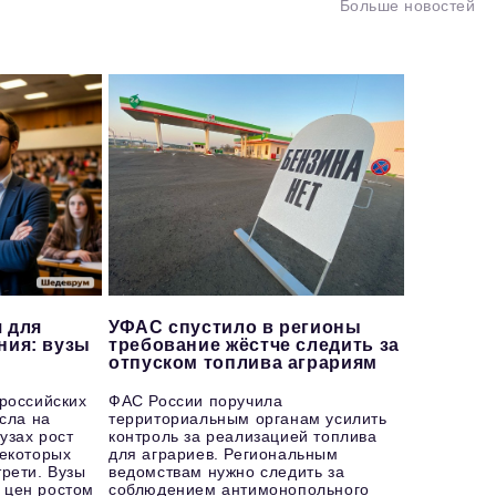
Больше новостей
 для
УФАС спустило в регионы
ния: вузы
требование жёстче следить за
отпуском топлива аграриям
 российских
ФАС России поручила
осла на
территориальным органам усилить
узах рост
контроль за реализацией топлива
некоторых
для аграриев. Региональным
рети. Вузы
ведомствам нужно следить за
 цен ростом
соблюдением антимонопольного