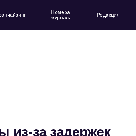
Номера
ранчайзинг
Редакция
журнала
 из-за задержек