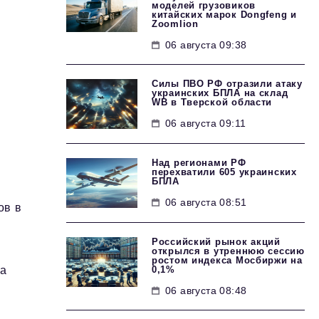
моделей грузовиков
китайских марок Dongfeng и
Zoomlion
06 августа 09:38
Силы ПВО РФ отразили атаку
украинских БПЛА на склад
WB в Тверской области
06 августа 09:11
Над регионами РФ
перехватили 605 украинских
БПЛА
06 августа 08:51
ов в
Российский рынок акций
открылся в утреннюю сессию
ростом индекса Мосбиржи на
0,1%
ма
06 августа 08:48