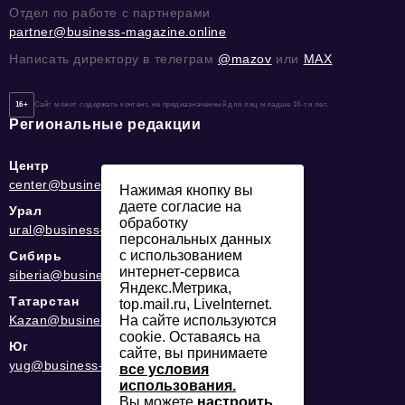
Отдел по работе с партнерами
partner@business-magazine.online
Написать директору в телеграм
@mazov
или
MAX
16+
Сайт может содержать контент, не предназначенный для лиц младше 16-ти лет.
Региональные редакции
Центр
center@business-magazine.online
Нажимая кнопку вы
даете согласие на
Урал
обработку
ural@business-magazine.online
персональных данных
с использованием
Сибирь
интернет-сервиса
siberia@business-magazine.online
Яндекс.Метрика,
Татарстан
top.mail.ru, LiveInternet.
Kazan@business-magazine.online
На сайте используются
cookie. Оставаясь на
Юг
сайте, вы принимаете
yug@business-magazine.online
все условия
использования.
Вы можете
настроить