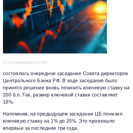
Телефон редакции:
+7 495 727-01-67
Электронные почты редакции:
Информационный отдел
info@business-magazine.online
Отдел рекламы
reklama@business-magazine.online
Отдел распространения/редакционная подписка
podpiska@business-magazine.online
© сгенерировано ИИ
Отдел по работе с партнерами
partner@business-magazine.online
состоялось очередное заседание Совета директоров
Центрального Банка РФ. В ходе заседания было
принято решение вновь понизить ключевую ставку на
200 б.п. Так, размер ключевой ставки составляет
18%.
Напомним, на предыдущем заседании ЦБ понизил
ключевую ставку на 1% до 20%. Это произошло
впервые за последние три года.