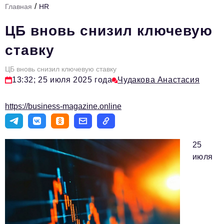
/
Главная
HR
Стиль жизни
ЦБ вновь снизил ключевую
Тема номера
ставку
HR
ЦБ вновь снизил ключевую ставку
Персона номера
13:32; 25 июля 2025 года
Чудакова Анастасия
Инфраструктура развития
https://business-magazine.online
Технологии и тренды
Туризм
25
Импортозамещение
июля
Мероприятия
Авторские материалы
Видео