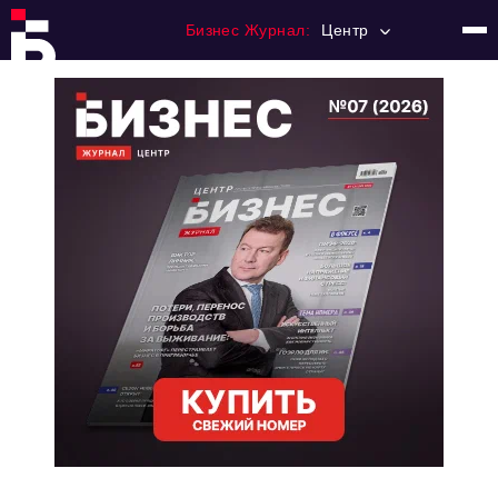
Бизнес Журнал:
Центр
Главная
Франчайзинг
Номера журнала
Контакты
Категории:
Новости
Регулирование
Премия "Тульский Бизнес"
История тульского предпринимательства
Альтернатива