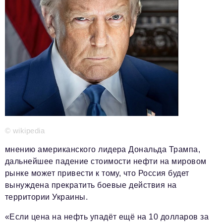
Телефон редакции:
+7 495 727-01-67
Электронные почты редакции:
Информационный отдел
info@business-magazine.online
Отдел рекламы
reklama@business-magazine.online
Отдел распространения/редакционная подписка
podpiska@business-magazine.online
Отдел по работе с партнерами
partner@business-magazine.online
© wikipedia
мнению американского лидера Дональда Трампа,
дальнейшее падение стоимости нефти на мировом
рынке может привести к тому, что Россия будет
вынуждена прекратить боевые действия на
территории Украины.
«Если цена на нефть упадёт ещё на 10 долларов за