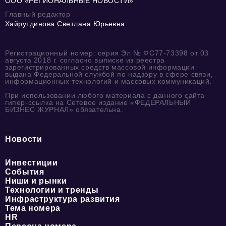
ООО «РЕГИОНАЛЬНЫЕ НОВОСТИ»
Главный редактор
Хайрутдинова Светлана Юрьевна
Регистрационный номер: серия Эл № ФС77-73398 от 03
августа 2018 г. согласно выписке из реестра
зарегистрированных средств массовой информации
выдана Федеральной службой по надзору в сфере связи,
информационных технологий и массовых коммуникаций.
При использовании любого материала с данного сайта
гипер-ссылка на Сетевое издание «ФЕДЕРАЛЬНЫЙ
БИЗНЕС ЖУРНАЛ» обязательна.
Новости
Инвестиции
События
Ниши и рынки
Технологии и тренды
Инфраструктура развития
Тема номера
HR