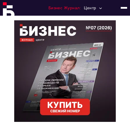
Бизнес Журнал:
Центр
Главная
Франчайзинг
Номера журнала
Контакты
Категории:
Новости
Регулирование
Премия "Тульский Бизнес"
История тульского предпринимательства
Альтернатива