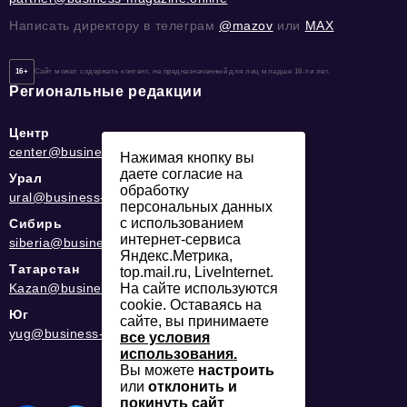
Написать директору в телеграм
@mazov
или
MAX
16+
Сайт может содержать контент, не предназначенный для лиц младше 16-ти лет.
Региональные редакции
Центр
center@business-magazine.online
Нажимая кнопку вы
даете согласие на
Урал
обработку
ural@business-magazine.online
персональных данных
с использованием
Сибирь
интернет-сервиса
siberia@business-magazine.online
Яндекс.Метрика,
Татарстан
top.mail.ru, LiveInternet.
На сайте используются
Kazan@business-magazine.online
cookie. Оставаясь на
Юг
сайте, вы принимаете
yug@business-magazine.online
все условия
использования.
Вы можете
настроить
или
отклонить и
покинуть сайт