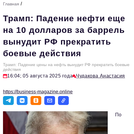
/
Главная
Стиль жизни
Трамп: Падение нефти еще
Тема номера
на 10 долларов за баррель
HR
вынудит РФ прекратить
Персона номера
боевые действия
Инфраструктура развития
Технологии и тренды
Трамп: Падение цены на нефть вынудит РФ прекратить боевые
действия
16:04; 05 августа 2025 года
Чудакова Анастасия
Туризм
Импортозамещение
https://business-magazine.online
Мероприятия
Авторские материалы
По
Видео