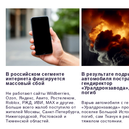
В российском сегменте
В результате под
интернета фиксируется
автомобиля постр
массовый сбой
гендиректор
«Уралдронзавода»
погиб
Не работают сайты Wildberries,
Ozon, Яндекс, Авито, Ростелеком,
Roblox, РЖД, ИВИ, MAX и другие.
Взрыв автомобиля с г
Больше всего жалоб поступило от
«Уралдронзавода» про
жителей Москвы, Санкт-Петербурга,
поселке Большой Исто
Нижегородской, Ростовской и
погиб, сам Ткачук в р
Тюменской областей.
тяжелом состоянии.