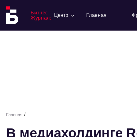
Бизнес
Центр
Главная
Ф
Журнал:
/
Главная
В медиахолдинге R