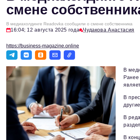
смене собственник
В медиахолдинге Readovka сообщили о смене собственника
16:04; 12 августа 2025 года
Чудакова Анастасия
https://business-magazine.online
В мед
Ранее 
являет
В прес
другие
В ред
раздел
В конц