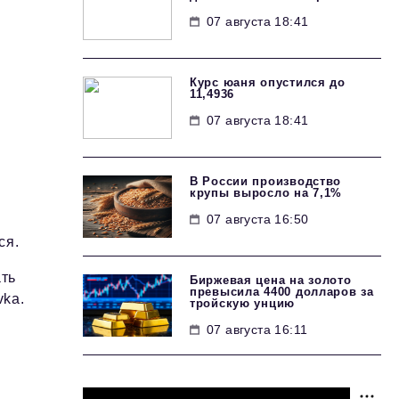
07 августа 18:41
Курс юаня опустился до
11,4936
07 августа 18:41
В России производство
крупы выросло на 7,1%
07 августа 16:50
ся.
ать
Биржевая цена на золото
превысила 4400 долларов за
vka.
тройскую унцию
07 августа 16:11
ю
м