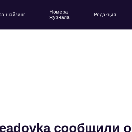
Номера
ранчайзинг
Редакция
журнала
eadovka сообщили о