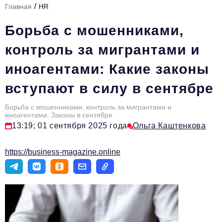
/
Главная
HR
Стиль жизни
Борьба с мошенниками,
Тема номера
контроль за мигрантами и
HR
иноагентами: Какие законы
Персона номера
вступают в силу в сентябре
Инфраструктура развития
Технологии и тренды
Борьба с мошенниками, контроль за мигрантами и
иноагентами: Законы в сентябре
13:19; 01 сентября 2025 года
Ольга Каштенкова
Туризм
Импортозамещение
https://business-magazine.online
Мероприятия
Авторские материалы
Видео