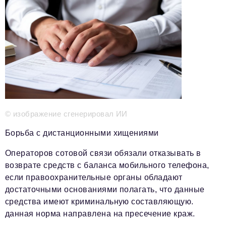
Телефон редакции:
+7 495 727-01-67
Электронные почты редакции:
Информационный отдел
info@business-magazine.online
Отдел рекламы
reklama@business-magazine.online
Отдел распространения/редакционная подписка
podpiska@business-magazine.online
Отдел по работе с партнерами
© изображение сгенерировал ИИ
partner@business-magazine.online
Борьба с дистанционными хищениями
Операторов сотовой связи обязали отказывать в
возврате средств с баланса мобильного телефона,
если правоохранительные органы обладают
достаточными основаниями полагать, что данные
средства имеют криминальную составляющую.
данная норма направлена на пресечение краж.