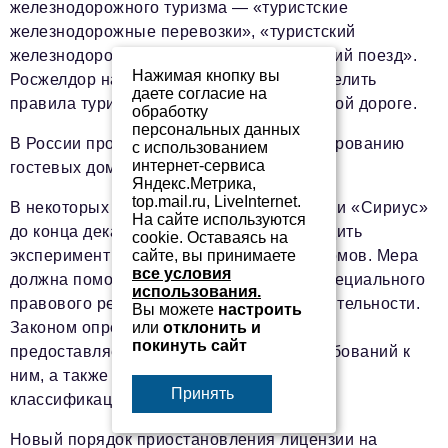
железнодорожного туризма — «туристские
железнодорожные перевозки», «туристский
железнодорожный маршрут» и «туристский поезд».
Нажимая кнопку вы
Росжелдор наделен обязанностью определить
даете согласие на
правила туристских перевозок по железной дороге.
обработку
персональных данных
В России пройдет эксперимент по регулированию
с использованием
интернет-сервиса
гостевых домов
Яндекс.Метрика,
top.mail.ru, LiveInternet.
В некоторых регионах РФ и на территории «Сириус»
На сайте используются
до конца декабря 2027 года будет проходить
cookie. Оставаясь на
сайте, вы принимаете
эксперимент по легализации гостевых домов. Мера
все условия
должна помочь в создании механизма специального
использования.
правового регулирования этого вида деятельности.
Вы можете
настроить
или
отклонить и
Законом определяется перечень услуг,
покинуть сайт
предоставляемых в гостевых домах, требований к
ним, а также закрепляется механизм их
Принять
классификации.
Новый порядок приостановления лицензии на