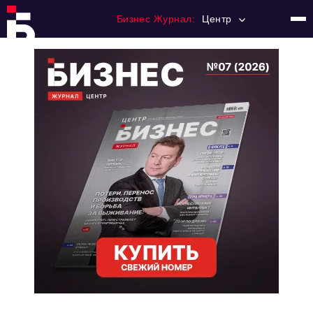
Бизнес Журнал:
Центр
Главная
Франчайзинг
Номера журнала
Контакты
Категории:
Новости
Регулирование
Премия "Тульский Бизнес"
История тульского предпринимательства
Альтернатива