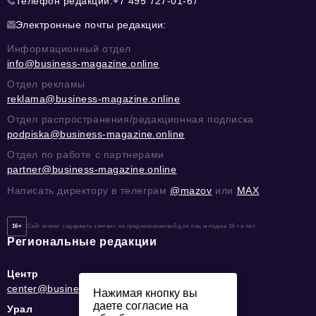
Телефон редакции:
+7 495 727-01-67
Электронные почты редакции:
Информационный отдел
info@business-magazine.online
Отдел рекламы
reklama@business-magazine.online
Отдел распространения/редакционная подписка
podpiska@business-magazine.online
Отдел по работе с партнерами
partner@business-magazine.online
Написать директору в телеграм
@mazov
или
MAX
16+
Сайт может содержать контент, не предназначенный для лиц младше 16-ти лет.
Региональные редакции
Центр
center@business-magazine.online
Нажимая кнопку вы
даете согласие на
Урал