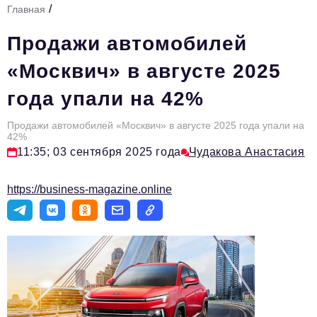
/
Главная
Стиль жизни
Продажи автомобилей
Тема номера
«Москвич» в августе 2025
HR
года упали на 42%
Персона номера
Продажи автомобилей «Москвич» в августе 2025 года упали на
Инфраструктура развития
42%
11:35; 03 сентября 2025 года
Чудакова Анастасия
Технологии и тренды
Туризм
https://business-magazine.online
Импортозамещение
Мероприятия
Авторские материалы
Видео