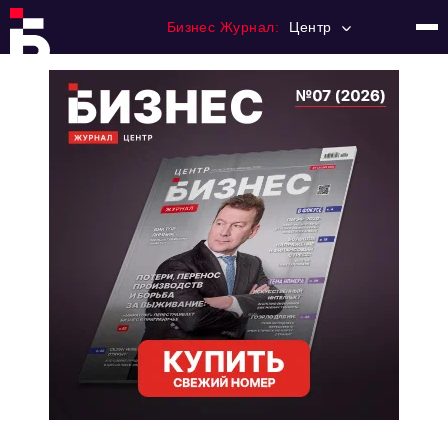
Бизнес Журнал:
Центр
Главная
Франчайзинг
Номера журнала
Контакты
Категории:
Новости
Регулирование
Премия "Тульский Бизнес"
История тульского предпринимательства
Альтернатива