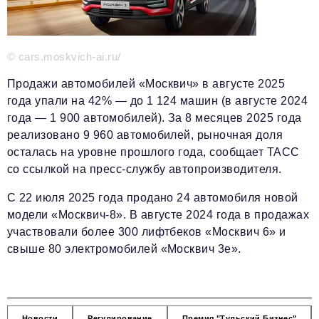
Телефон редакции:
+7 495 727-01-67
Электронные почты редакции:
Информационный отдел
© cars.moskvich-ai.ru/
info@business-magazine.online
Продажи автомобилей «Москвич» в августе 2025
Отдел рекламы
года упали на 42% — до 1 124 машин (в августе 2024
reklama@business-magazine.online
года — 1 900 автомобилей). За 8 месяцев 2025 года
Отдел распространения/редакционная подписка
реализовано 9 960 автомобилей, рыночная доля
podpiska@business-magazine.online
осталась на уровне прошлого года, сообщает ТАСС
Отдел по работе с партнерами
со ссылкой на пресс-службу автопроизводителя.
partner@business-magazine.online
С 22 июля 2025 года продано 24 автомобиля новой
модели «Москвич-8». В августе 2024 года в продажах
участвовали более 300 лифтбеков «Москвич 6» и
свыше 80 электромобилей «Москвич 3е».
Новости
Регулирование
Премия "Тульский Бизнес"