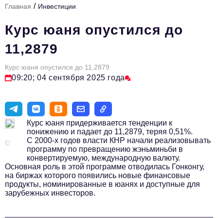
/
Главная
Инвестиции
Стиль жизни
Курс юаня опустился до
Тема номера
11,2879
HR
Курс юаня опустился до 11,2879
Персона номера
09:20; 04 сентября 2025 года
Инфраструктура развития
Технологии и тренды
Курс юаня придерживается тенденции к
Туризм
понижению и падает до 11,2879, теряя 0,51%.
С 2000-х годов власти КНР начали реализовывать
Импортозамещение
©
программу по превращению жэньминьби в
конвертируемую, международную валюту.
Мероприятия
Основная роль в этой программе отводилась Гонконгу,
на биржах которого появились новые финансовые
Авторские материалы
продукты, номинированные в юанях и доступные для
зарубежных инвесторов.
Видео