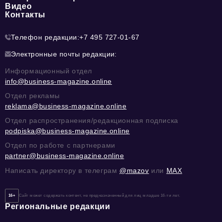
Видео
Контакты
Телефон редакции:
+7 495 727-01-67
Электронные почты редакции:
Информационный отдел
info@business-magazine.online
Отдел рекламы
reklama@business-magazine.online
Отдел распространения/редакционная подписка
podpiska@business-magazine.online
Отдел по работе с партнерами
partner@business-magazine.online
Написать директору в телеграм
@mazov
или
MAX
16+
Сайт может содержать контент, не предназначенный для лиц младше 16-ти лет.
Региональные редакции