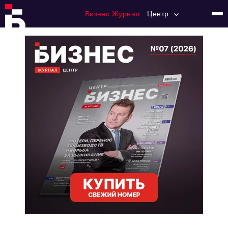
Бизнес Журнал:
Центр
Главная
Франчайзинг
Номера журнала
Контакты
Категории:
Новости
Регулирование
Премия "Тульский Бизнес"
История тульского предпринимательства
Альтернатива