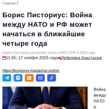
/
Главная
Стиль жизни
Борис Писториус: Война
Тема номера
между НАТО и РФ может
HR
начаться в ближайшие
Персона номера
четыре года
Инфраструктура развития
Технологии и тренды
Борис Писториус допускает войну НАТО и РФ в 2029 году
11:45; 17 ноября 2025 года
Лебедева Анастасия
Туризм
https://business-magazine.online
Импортозамещение
Мероприятия
Война
Авторские материалы
между
Видео
НАТО
и