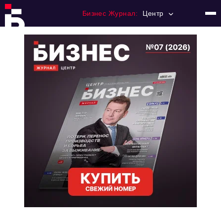
Бизнес Журнал:
Центр
Главная
Франчайзинг
Номера журнала
Контакты
Категории:
Новости
Регулирование
Премия "Тульский Бизнес"
История тульского предпринимательства
Альтернатива