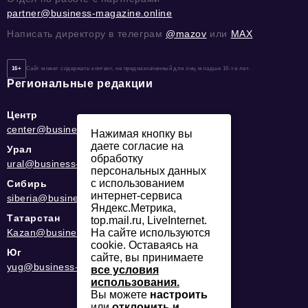
partner@business-magazine.online
Написать директору в телеграм
@mazov
или
MAX
16+
Сайт может содержать контент, не предназначенный для лиц младше 16-ти лет.
Региональные редакции
Центр
center@business-magazine.online
Нажимая кнопку вы
даете согласие на
Урал
обработку
ural@business-magazine.online
персональных данных
с использованием
Сибирь
интернет-сервиса
siberia@business-magazine.online
Яндекс.Метрика,
Татарстан
top.mail.ru, LiveInternet.
На сайте используются
Kazan@business-magazine.online
cookie. Оставаясь на
Юг
сайте, вы принимаете
yug@business-magazine.online
все условия
использования.
Вы можете
настроить
или
отклонить и