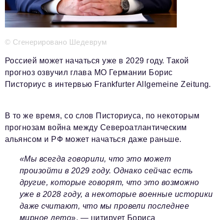
Телефон редакции:
+7 495 727-01-67
Электронные почты редакции:
Информационный отдел
© Сгенерировано Шедеврум
info@business-magazine.online
Отдел рекламы
Россией может начаться уже в 2029 году. Такой
reklama@business-magazine.online
прогноз озвучил глава МО Германии Борис
Писториус в интервью Frankfurter Allgemeine Zeitung.
Отдел распространения/редакционная подписка
podpiska@business-magazine.online
Отдел по работе с партнерами
В то же время, со слов Писториуса, по некоторым
partner@business-magazine.online
прогнозам война между Североатлантическим
альянсом и РФ может начаться даже раньше.
«Мы всегда говорили, что это может
произойти в 2029 году. Однако сейчас есть
другие, которые говорят, что это возможно
уже в 2028 году, а некоторые военные историки
даже считают, что мы провели последнее
мирное лето
», — цитирует Бориса