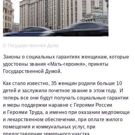
Телефон редакции:
+7 495 727-01-67
Электронные почты редакции:
Информационный отдел
info@business-magazine.online
Отдел рекламы
reklama@business-magazine.online
© Государственная Дума
Отдел распространения/редакционная подписка
Законы о социальных гарантиях женщинам, которые
podpiska@business-magazine.online
удостоены звания «Мать-героиня», приняты
Отдел по работе с партнерами
Государственной Думой.
partner@business-magazine.online
Как стало известно, 35 женщин родили больше 10
детей и заслужили почетное звание в этом году. И
теперь все они будут получать социальные гарантии
и меры поддержки наравне с Героями России
и Героями Труда, а именно при оказании медпомощи
и лекарственном обеспечении, при оплате жилого
помещения и коммунальных услуг, при
предоставлении земельного участка.