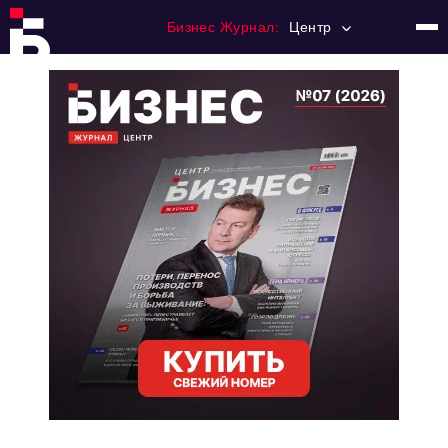
Бизнес Журнал:
Центр
Главная
Франчайзинг
Номера журнала
Контакты
Категории:
Новости
Регулирование
Премия "Тульский Бизнес"
История тульского предпринимательства
Альтернатива