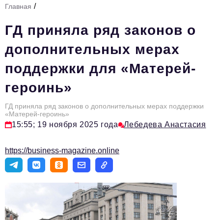
/
Главная
Стиль жизни
ГД приняла ряд законов о
Тема номера
дополнительных мерах
HR
поддержки для «Матерей-
Персона номера
героинь»
Инфраструктура развития
Технологии и тренды
ГД приняла ряд законов о дополнительных мерах поддержки
«Матерей-героинь»
15:55; 19 ноября 2025 года
Лебедева Анастасия
Туризм
Импортозамещение
https://business-magazine.online
Мероприятия
Авторские материалы
Видео