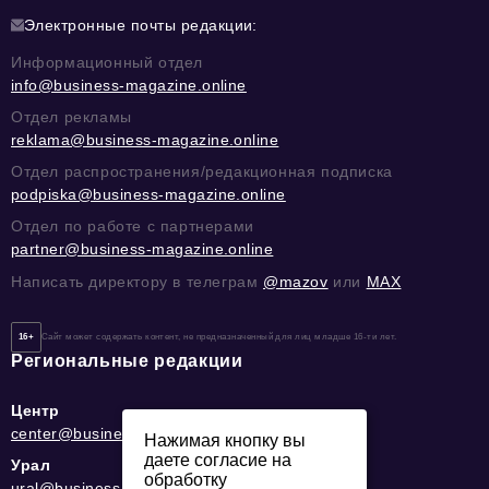
Электронные почты редакции:
Информационный отдел
info@business-magazine.online
Отдел рекламы
reklama@business-magazine.online
Отдел распространения/редакционная подписка
podpiska@business-magazine.online
Отдел по работе с партнерами
partner@business-magazine.online
Написать директору в телеграм
@mazov
или
MAX
16+
Сайт может содержать контент, не предназначенный для лиц младше 16-ти лет.
Региональные редакции
Центр
center@business-magazine.online
Нажимая кнопку вы
даете согласие на
Урал
обработку
ural@business-magazine.online