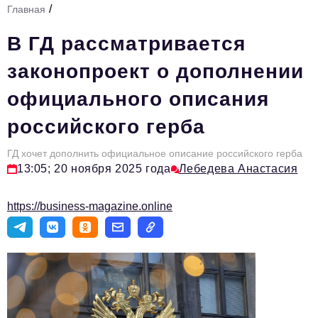
/
Главная
Стиль жизни
В ГД рассматривается
Тема номера
законопроект о дополнении
HR
официального описания
Персона номера
российского герба
Инфраструктура развития
Технологии и тренды
ГД хочет дополнить официальное описание российского герба
13:05; 20 ноября 2025 года
Лебедева Анастасия
Туризм
https://business-magazine.online
Импортозамещение
Мероприятия
Авторские материалы
Видео