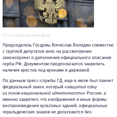
Телефон редакции:
+7 495 727-01-67
Электронные почты редакции:
Информационный отдел
info@business-magazine.online
Отдел рекламы
© Государственная Дума
reklama@business-magazine.online
Председатель Госдумы Вячеслав Володин совместно
Отдел распространения/редакционная подписка
podpiska@business-magazine.online
с группой депутатов внес на рассмотрение
законопроект о дополнении официального описания
Отдел по работе с партнерами
partner@business-magazine.online
герба РФ. Документом предполагается закрепить
наличие крестов под кронами и державой.
По данным пресс-службы ГД, еще в июле был принят
федеральный закон, который «
защитил одну
из основ национальной идентичности
» России, а
именно закрепил, что изображения и иные формы
воспроизведения культовых зданий, официальных
геральдических знаков не допускаются без