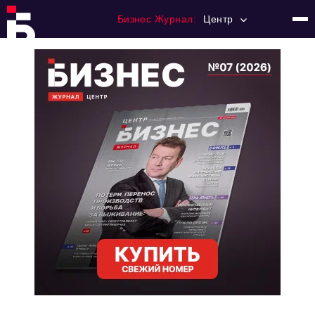
Бизнес Журнал:
Центр
Главная
Франчайзинг
Номера журнала
Контакты
Категории:
Новости
Регулирование
Премия "Тульский Бизнес"
История тульского предпринимательства
Альтернатива