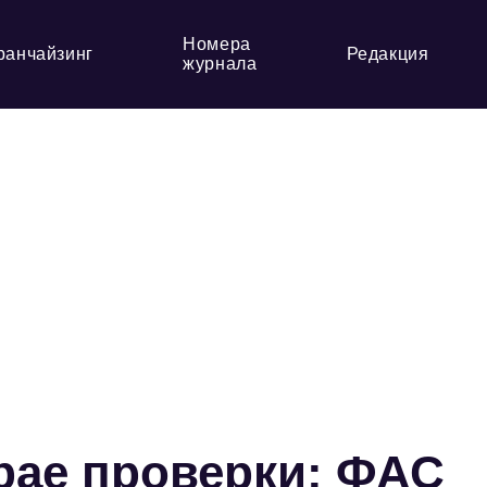
Номера
ранчайзинг
Редакция
журнала
рае проверки: ФАС