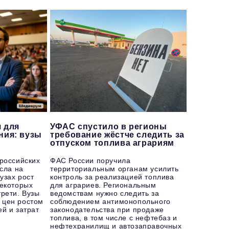
 для
УФАС спустило в регионы
ния: вузы
требование жёстче следить за
отпуском топлива аграриям
 российских
ФАС России поручила
осла на
территориальным органам усилить
узах рост
контроль за реализацией топлива
некоторых
для аграриев. Региональным
рети. Вузы
ведомствам нужно следить за
 цен ростом
соблюдением антимонопольного
й и затрат
законодательства при продаже
топлива, в том числе с нефтебаз и
нефтехранилищ и автозаправочных