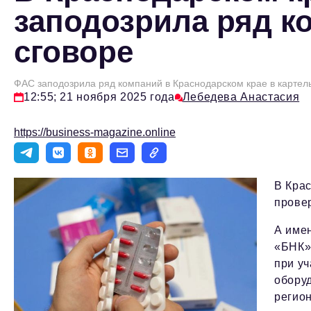
заподозрила ряд к
сговоре
ФАС заподозрила ряд компаний в Краснодарском крае в картел
12:55; 21 ноября 2025 года
Лебедева Анастасия
https://business-magazine.online
В Кра
провер
А имен
«БНК»
при уч
обору
регион