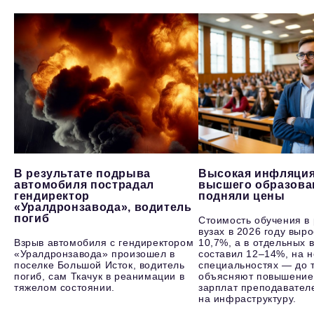
В результате подрыва
Высокая инфляция
автомобиля пострадал
высшего образова
гендиректор
подняли цены
«Уралдронзавода», водитель
погиб
Стоимость обучения в
вузах в 2026 году выр
Взрыв автомобиля с гендиректором
10,7%, а в отдельных в
«Уралдронзавода» произошел в
составил 12–14%, на 
поселке Большой Исток, водитель
специальностях — до т
погиб, сам Ткачук в реанимации в
объясняют повышение
тяжелом состоянии.
зарплат преподавателе
на инфраструктуру.