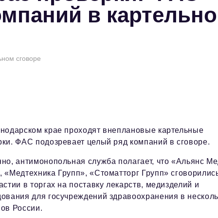
омпаний в картельн
ьном сговоре
снодарском крае проходят внеплановые картельные
ки. ФАС подозревает целый ряд компаний в сговоре.
но, антимонопольная служба полагает, что «Альянс Ме
, «Медтехника Групп», «Стоматторг Групп» сговорилис
астии в торгах на поставку лекарств, медизделий и
дования для госучреждений здравоохранения в несколь
ов России.