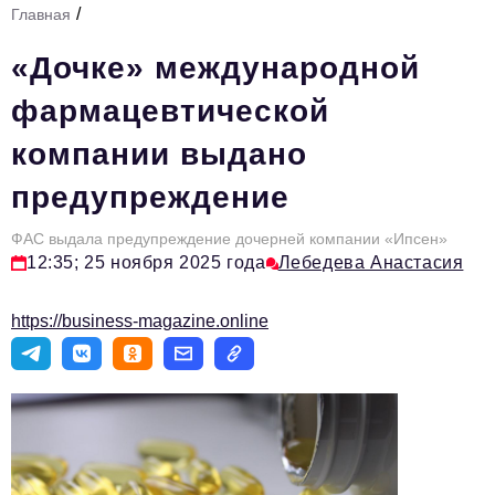
/
Главная
Стиль жизни
«Дочке» международной
Тема номера
фармацевтической
HR
компании выдано
Персона номера
предупреждение
Инфраструктура развития
Технологии и тренды
ФАС выдала предупреждение дочерней компании «Ипсен»
12:35; 25 ноября 2025 года
Лебедева Анастасия
Туризм
https://business-magazine.online
Импортозамещение
Мероприятия
Авторские материалы
Видео