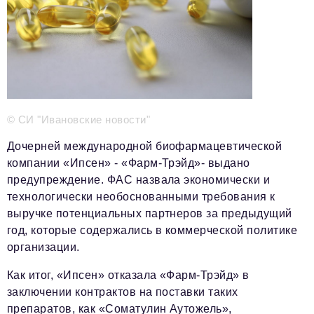
Телефон редакции:
+7 495 727-01-67
Электронные почты редакции:
Информационный отдел
info@business-magazine.online
Отдел рекламы
reklama@business-magazine.online
© СИ "Ивановские новости"
Отдел распространения/редакционная подписка
podpiska@business-magazine.online
Дочерней международной биофармацевтической
Отдел по работе с партнерами
компании «Ипсен» - «Фарм-Трэйд»- выдано
partner@business-magazine.online
предупреждение. ФАС назвала экономически и
технологически необоснованными требования к
выручке потенциальных партнеров за предыдущий
год, которые содержались в коммерческой политике
организации.
Как итог, «Ипсен» отказала «Фарм-Трэйд» в
заключении контрактов на поставки таких
препаратов, как «Соматулин Аутожель»,