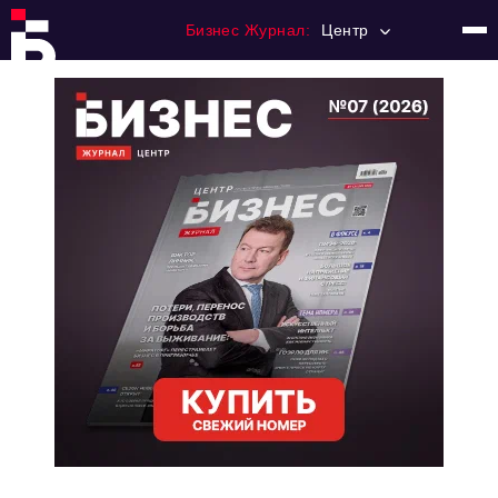
Бизнес Журнал:
Центр
Главная
Франчайзинг
Номера журнала
Контакты
Категории:
Новости
Регулирование
Премия "Тульский Бизнес"
История тульского предпринимательства
Альтернатива