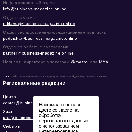
Информационный отдел
info@business-magazine.online
Отдел рекламы
reklama@business-magazine.online
Отдел распространения/редакционная подписка
podpiska@business-magazine.online
Отдел по работе с партнерами
partner@business-magazine.online
Написать директору в телеграм
@mazov
или
MAX
16+
Сайт может содержать контент, не предназначенный для лиц младше 16-ти лет.
Региональные редакции
Центр
center@business-magazine.online
Нажимая кнопку вы
даете согласие на
Урал
обработку
ural@business-magazine.online
персональных данных
с использованием
Сибирь
интернет-сервиса