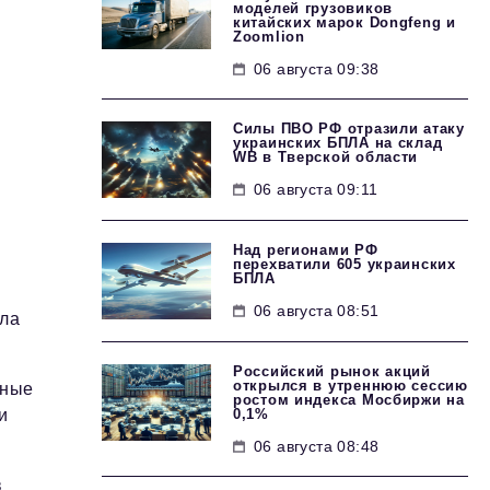
моделей грузовиков
китайских марок Dongfeng и
Zoomlion
06 августа 09:38
Силы ПВО РФ отразили атаку
украинских БПЛА на склад
WB в Тверской области
06 августа 09:11
Над регионами РФ
перехватили 605 украинских
БПЛА
06 августа 08:51
ыла
Российский рынок акций
открылся в утреннюю сессию
вные
ростом индекса Мосбиржи на
0,1%
и
06 августа 08:48
в