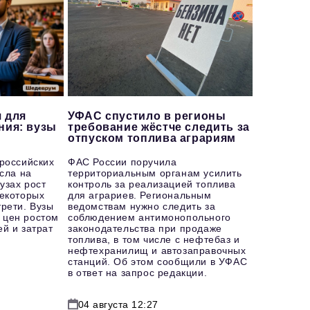
 для
УФАС спустило в регионы
ния: вузы
требование жёстче следить за
отпуском топлива аграриям
 российских
ФАС России поручила
осла на
территориальным органам усилить
узах рост
контроль за реализацией топлива
некоторых
для аграриев. Региональным
рети. Вузы
ведомствам нужно следить за
 цен ростом
соблюдением антимонопольного
й и затрат
законодательства при продаже
топлива, в том числе с нефтебаз и
нефтехранилищ и автозаправочных
станций. Об этом сообщили в УФАС
в ответ на запрос редакции.
04 августа 12:27