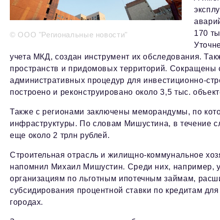
эксплу
аварий
170 т
© ООО "Региональные новости"
Уточне
учета МКД, создан инструмент их обследования. Та
пространств и придомовых территорий. Сокращены 
административных процедур для инвестиционно-стро
построено и реконструировано около 3,5 тыс. объект
Также с регионами заключены меморандумы, по ко
инфраструктуры. По словам Мишустина, в течение с
еще около 2 трлн рублей.
Строительная отрасль и жилищно-коммунальное хоз
напомнил Михаил Мишустин. Среди них, например,
организациям по льготным ипотечным займам, рас
субсидирования процентной ставки по кредитам для
городах.