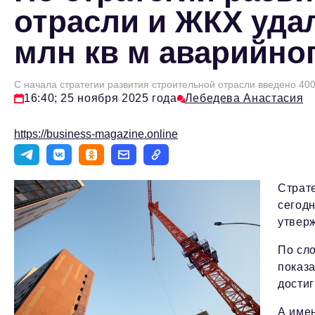
отрасли и ЖКХ уда
млн кв м аварийно
С начала стратегии развития строительной отрасли введено 400
16:40; 25 ноября 2025 года
Лебедева Анастасия
https://business-magazine.online
Страт
сегодн
утверж
По сл
показа
достиг
А имен