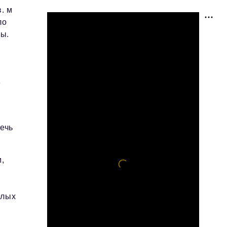
. м
ло
ны.
е
ечь
,
алых