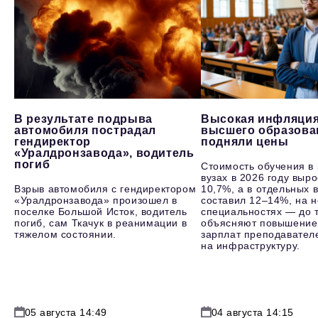
В результате подрыва
Высокая инфляция
автомобиля пострадал
высшего образова
гендиректор
подняли цены
«Уралдронзавода», водитель
погиб
Стоимость обучения в
вузах в 2026 году выр
Взрыв автомобиля с гендиректором
10,7%, а в отдельных в
«Уралдронзавода» произошел в
составил 12–14%, на 
поселке Большой Исток, водитель
специальностях — до т
погиб, сам Ткачук в реанимации в
объясняют повышение
тяжелом состоянии.
зарплат преподавателе
на инфраструктуру.
05 августа 14:49
04 августа 14:15