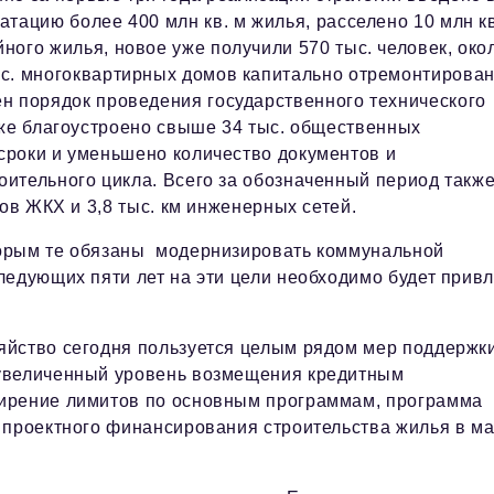
атацию более 400 млн кв. м жилья, расселено 10 млн кв
ного жилья, новое уже получили 570 тыс. человек, око
ыс. многоквартирных домов капитально отремонтирова
н порядок проведения государственного технического
кже благоустроено свыше 34 тыс. общественных
сроки и уменьшено количество документов и
ительного цикла. Всего за обозначенный период такж
ов ЖКХ и 3,8 тыс. км инженерных сетей.
торым те обязаны модернизировать коммунальной
ледующих пяти лет на эти цели необходимо будет привл
яйство сегодня пользуется целым рядом мер поддержки
 увеличенный уровень возмещения кредитным
ширение лимитов по основным программам, программа
 проектного финансирования строительства жилья в м