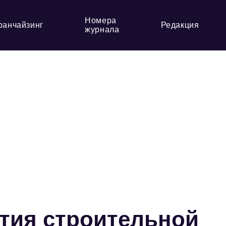
Номера
ранчайзинг
Редакция
журнала
ития строительной