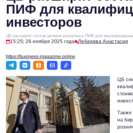
ПИФ для квалифи
инвесторов
ЦБ расширит состав активов розничных ПИФ для квалифициров
15:25; 26 ноября 2025 года
Лебедева Анастасия
https://business-magazine.online
ЦБ сн
квали
стоимо
инвес
Также
на бир
рознич