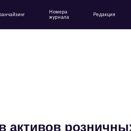
Номера
ранчайзинг
Редакция
журнала
в активов розничны