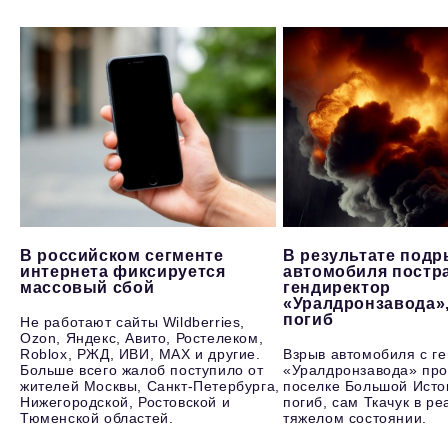
В российском сегменте
В результате под
интернета фиксируется
автомобиля постр
массовый сбой
гендиректор
«Уралдронзавода»
погиб
Не работают сайты Wildberries,
Ozon, Яндекс, Авито, Ростелеком,
Roblox, РЖД, ИВИ, MAX и другие.
Взрыв автомобиля с г
Больше всего жалоб поступило от
«Уралдронзавода» про
жителей Москвы, Санкт-Петербурга,
поселке Большой Исто
Нижегородской, Ростовской и
погиб, сам Ткачук в р
Тюменской областей.
тяжелом состоянии.