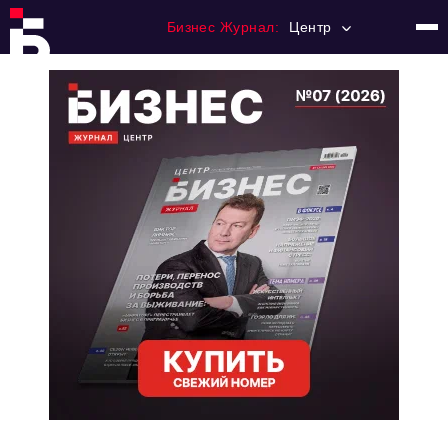
Бизнес Журнал:
Центр
Главная
Франчайзинг
Номера журнала
Контакты
Категории:
Новости
Регулирование
Премия "Тульский Бизнес"
История тульского предпринимательства
Альтернатива