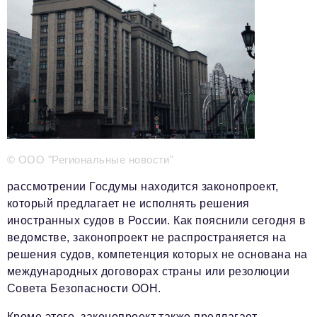
Телефон редакции:
+7 495 727-01-67
Электронные почты редакции:
Информационный отдел
info@business-magazine.online
Отдел рекламы
reklama@business-magazine.online
Отдел распространения/редакционная подписка
podpiska@business-magazine.online
Отдел по работе с партнерами
© ООО "Региональные новости"
partner@business-magazine.online
рассмотрении Госдумы находится законопроект,
который предлагает не исполнять решения
иностранных судов в России. Как пояснили сегодня в
ведомстве, законопроект не распространяется на
решения судов, компетенция которых не основана на
международных договорах страны или резолюции
Совета Безопасности ООН.
Кроме этого, законопроект также предлагает