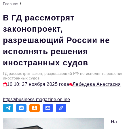
/
Главная
Стиль жизни
В ГД рассмотрят
Тема номера
законопроект,
HR
разрешающий России не
Персона номера
исполнять решения
Инфраструктура развития
иностранных судов
Технологии и тренды
Туризм
ГД рассмотрит закон, разрешающий РФ не исполнять решения
иностранных судов
Импортозамещение
10:10; 27 ноября 2025 года
Лебедева Анастасия
Мероприятия
https://business-magazine.online
Авторские материалы
Видео
На