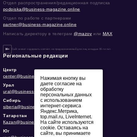
Отдел распространения/редакционная подписка
podpiska@business-magazine.online
Отдел по работе с партнерами
partner@business-magazine.online
Написать директору в телеграм
@mazov
или
MAX
16+
Сайт может содержать контент, не предназначенный для лиц младше 16-ти лет.
Региональные редакции
Центр
center@business-magazine.online
Нажимая кнопку вы
даете согласие на
Урал
обработку
ural@business-magazine.online
персональных данных
с использованием
Сибирь
интернет-сервиса
siberia@business-magazine.online
Яндекс.Метрика,
Татарстан
top.mail.ru, LiveInternet.
Kazan@business-magazine.online
На сайте используются
cookie. Оставаясь на
Юг
сайте, вы принимаете