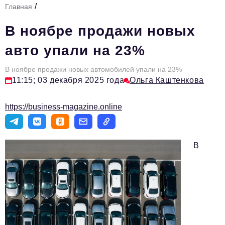
/
Главная
Стиль жизни
В ноябре продажи новых
Тема номера
авто упали на 23%
HR
В ноябре продажи новых автомобилей упали на 23%
Персона номера
11:15; 03 декабря 2025 года
Ольга Каштенкова
Инфраструктура развития
https://business-magazine.online
Технологии и тренды
Туризм
В
Импортозамещение
Мероприятия
Авторские материалы
Видео