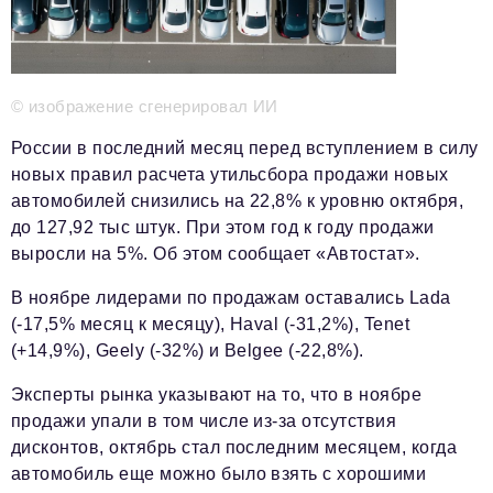
Телефон редакции:
+7 495 727-01-67
Электронные почты редакции:
Информационный отдел
info@business-magazine.online
© изображение сгенерировал ИИ
Отдел рекламы
России в последний месяц перед вступлением в силу
reklama@business-magazine.online
новых правил расчета утильсбора продажи новых
Отдел распространения/редакционная подписка
автомобилей снизились на 22,8% к уровню октября,
podpiska@business-magazine.online
до 127,92 тыс штук. При этом год к году продажи
Отдел по работе с партнерами
выросли на 5%. Об этом сообщает «Автостат».
partner@business-magazine.online
В ноябре лидерами по продажам оставались Lada
(-17,5% месяц к месяцу), Haval (-31,2%), Tenet
(+14,9%), Geely (-32%) и Belgee (-22,8%).
Эксперты рынка указывают на то, что в ноябре
продажи упали в том числе из-за отсутствия
дисконтов, октябрь стал последним месяцем, когда
автомобиль еще можно было взять с хорошими