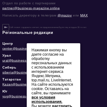
Отдел по работе с партнерами
partner@business-magazine.online
Написать директору в телеграм
@mazov
или
MAX
16+
Сайт может содержать контент, не предназначенный для лиц младше 16-ти лет.
Региональные редакции
Центр
center@business-magazine.online
Нажимая кнопку вы
даете согласие на
Урал
обработку
ural@business-magazine.online
персональных данных
с использованием
Сибирь
интернет-сервиса
siberia@business-magazine.online
Яндекс.Метрика,
Татарстан
top.mail.ru, LiveInternet.
Kazan@business-magazine.online
На сайте используются
cookie. Оставаясь на
Юг
сайте, вы принимаете
yug@business-magazine.online
все условия
использования.
Вы можете
настроить