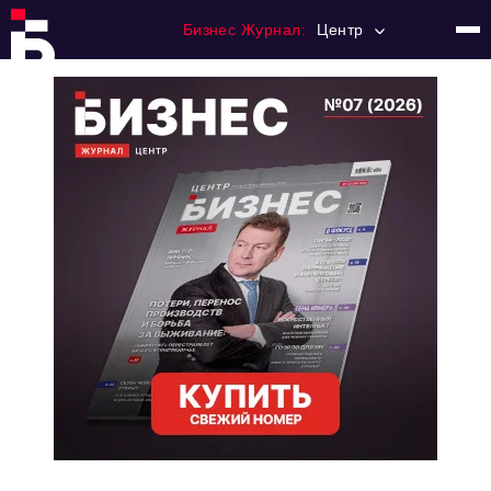
Бизнес Журнал:
Центр
Главная
Франчайзинг
Номера журнала
Контакты
Категории:
Новости
Регулирование
Премия "Тульский Бизнес"
История тульского предпринимательства
Альтернатива