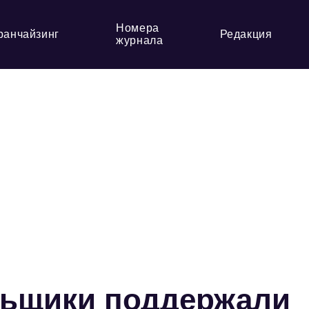
Номера
ранчайзинг
Редакция
журнала
льщики поддержали