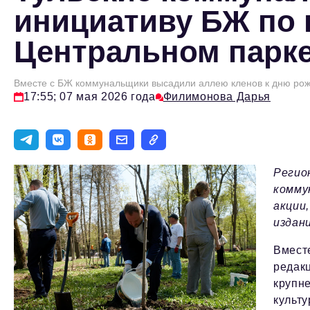
инициативу БЖ по 
Центральном парк
Вместе с БЖ коммунальщики высадили аллею кленов к дню ро
17:55; 07 мая 2026 года
Филимонова Дарья
Регио
комму
акции,
издан
Вмест
редакц
крупн
культу