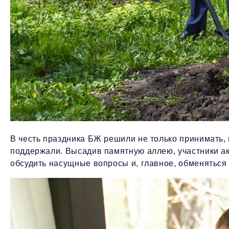
В честь праздника БЖ решили не только принимать, 
поддержали. Высадив памятную аллею, участники а
обсудить насущные вопросы и, главное, обменяться