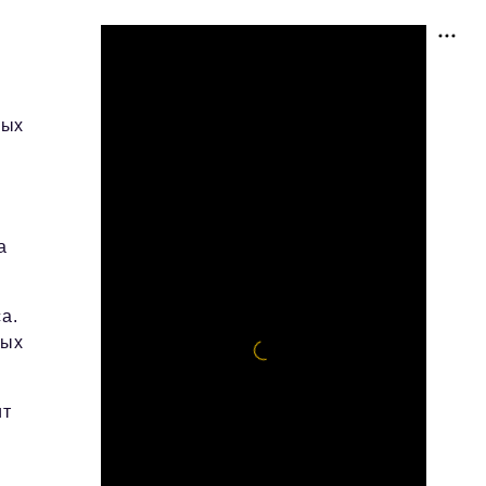
ных
а
а.
ных
ит