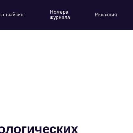
Номера
ранчайзинг
Редакция
журнала
нологических