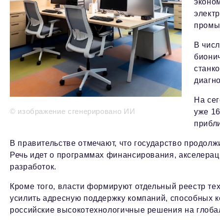
эконо
элект
промыш
В чис
биони
станк
диагно
На се
© изображение сгенерировано ИИ
уже 16
прибли
В правительстве отмечают, что государство продол
Речь идет о программах финансирования, акселерац
разработок.
Кроме того, власти формируют отдельный реестр тех
усилить адресную поддержку компаний, способных 
российские высокотехнологичные решения на глоба