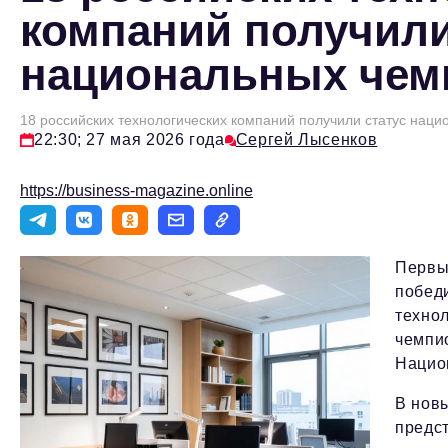
компаний получили
национальных чем
18 российских технологических компаний получили статус нац
22:30; 27 мая 2026 года
Сергей Лысенков
https://business-magazine.online
Первы
побед
техно
чемпи
Нацио
В нов
предс