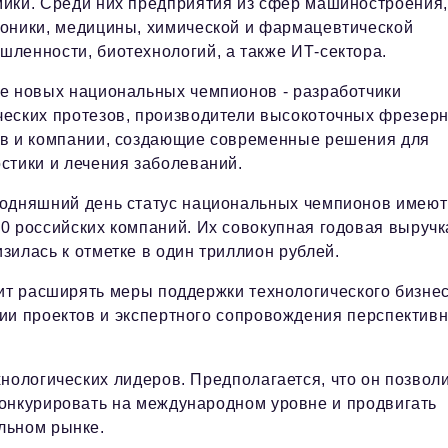
мики. Среди них предприятия из сфер машиностроения,
роники, медицины, химической и фармацевтической
ленности, биотехнологий, а также ИТ-сектора.
ле новых национальных чемпионов - разработчики
ческих протезов, производители высокоточных фрезер
ов и компании, создающие современные решения для
стики и лечения заболеваний.
годняшний день статус национальных чемпионов имеют
0 российских компаний. Их совокупная годовая выручк
зилась к отметке в один триллион рублей.
жит расширять меры поддержки технологического бизнес
ии проектов и экспертного сопровождения перспектив
нологических лидеров. Предполагается, что он позвол
конкурировать на международном уровне и продвигать
льном рынке.