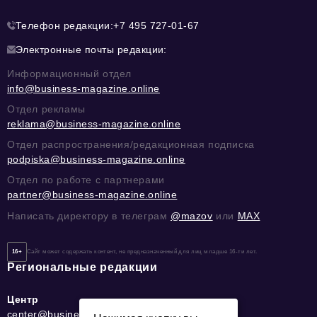
Телефон редакции:
+7 495 727-01-67
Электронные почты редакции:
Информационный отдел
info@business-magazine.online
Отдел рекламы
reklama@business-magazine.online
Отдел распространения/редакционная подписка
podpiska@business-magazine.online
Отдел по работе с партнерами
partner@business-magazine.online
Написать директору в телеграм
@mazov
или
MAX
16+
Сайт может содержать контент, не предназначенный для лиц младше 16-ти лет.
Региональные редакции
Центр
center@business-magazine.online