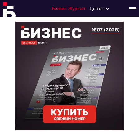
Бизнес Журнал:
Центр
Главная
Франчайзинг
Номера журнала
Контакты
Категории:
Новости
Регулирование
Премия "Тульский Бизнес"
История тульского предпринимательства
Альтернатива