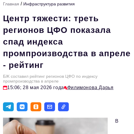
/
Главная
Инфраструктура развития
Стиль жизни
Центр тяжести: треть
Тема номера
регионов ЦФО показала
HR
спад индекса
Персона номера
промпроизводства в апреле
Инфраструктура развития
- рейтинг
Технологии и тренды
Туризм
БЖ составил рейтинг регионов ЦФО по индексу
промпроизводства в апреле
Импортозамещение
15:06; 28 мая 2026 года
Филимонова Дарья
Мероприятия
Авторские материалы
В
Видео