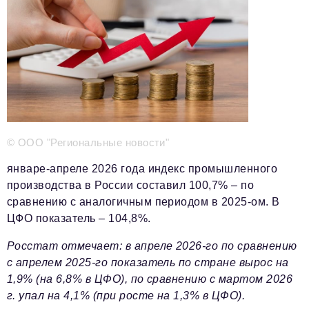
Телефон редакции:
+7 495 727-01-67
Электронные почты редакции:
Информационный отдел
info@business-magazine.online
Отдел рекламы
reklama@business-magazine.online
Отдел распространения/редакционная подписка
podpiska@business-magazine.online
© ООО "Региональные новости"
Отдел по работе с партнерами
partner@business-magazine.online
январе-апреле 2026 года индекс промышленного
производства в России составил 100,7% – по
сравнению с аналогичным периодом в 2025-ом. В
ЦФО показатель – 104,8%.
Росстат отмечает: в апреле 2026-го по сравнению
с апрелем 2025-го показатель по стране вырос на
1,9% (на 6,8% в ЦФО), по сравнению с мартом 2026
г. упал на 4,1% (при росте на 1,3% в ЦФО).