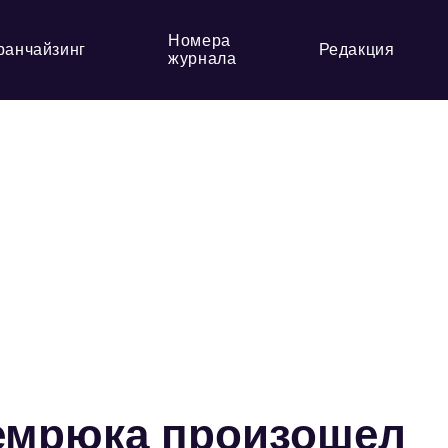
Номера
ранчайзинг
Редакция
журнала
Темрюка произошел