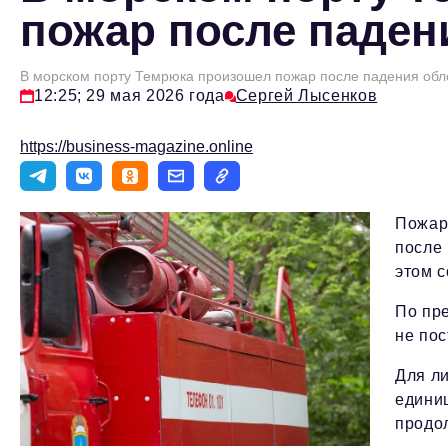
пожар после паден
В морском порту Темрюка произошел пожар после падения обл
12:25; 29 мая 2026 года
Сергей Лысенков
https://business-magazine.online
Пожар
после 
этом 
По пр
не пос
Для л
едини
продо