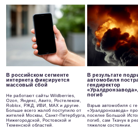
В российском сегменте
В результате под
интернета фиксируется
автомобиля постр
массовый сбой
гендиректор
«Уралдронзавода»
погиб
Не работают сайты Wildberries,
Ozon, Яндекс, Авито, Ростелеком,
Roblox, РЖД, ИВИ, MAX и другие.
Взрыв автомобиля с г
Больше всего жалоб поступило от
«Уралдронзавода» про
жителей Москвы, Санкт-Петербурга,
поселке Большой Исто
Нижегородской, Ростовской и
погиб, сам Ткачук в р
Тюменской областей.
тяжелом состоянии.