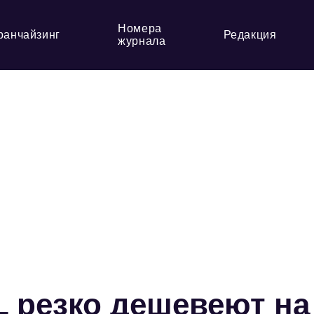
Номера
ранчайзинг
Редакция
журнала
 резко дешевеют на