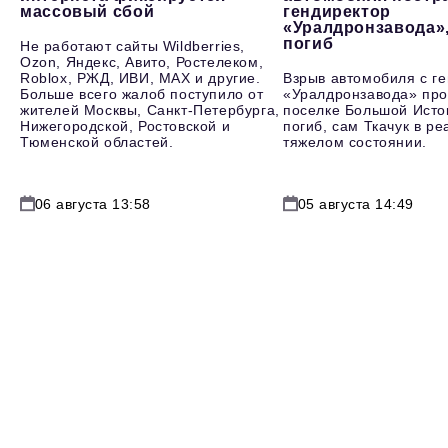
массовый сбой
гендиректор
«Уралдронзавода»
погиб
Не работают сайты Wildberries,
Ozon, Яндекс, Авито, Ростелеком,
Roblox, РЖД, ИВИ, MAX и другие.
Взрыв автомобиля с г
Больше всего жалоб поступило от
«Уралдронзавода» про
жителей Москвы, Санкт-Петербурга,
поселке Большой Исто
Нижегородской, Ростовской и
погиб, сам Ткачук в р
Тюменской областей.
тяжелом состоянии.
06 августа 13:58
05 августа 14:49