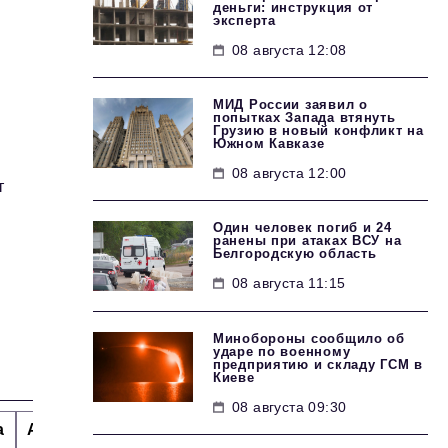
деньги: инструкция от
эксперта
08 августа 12:08
МИД России заявил о
попытках Запада втянуть
Грузию в новый конфликт на
Южном Кавказе
08 августа 12:00
т
Один человек погиб и 24
ранены при атаках ВСУ на
Белгородскую область
08 августа 11:15
Минобороны сообщило об
ударе по военному
предприятию и складу ГСМ в
Киеве
08 августа 09:30
а
Альтернатива
Стиль жизни
Тема номера
H