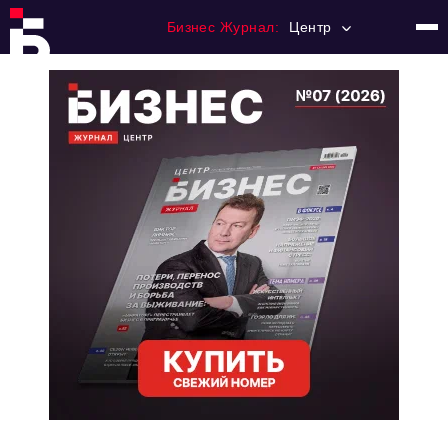
Бизнес Журнал:
Центр
Главная
Франчайзинг
Номера журнала
Контакты
Категории:
Новости
Регулирование
Премия "Тульский Бизнес"
История тульского предпринимательства
Альтернатива