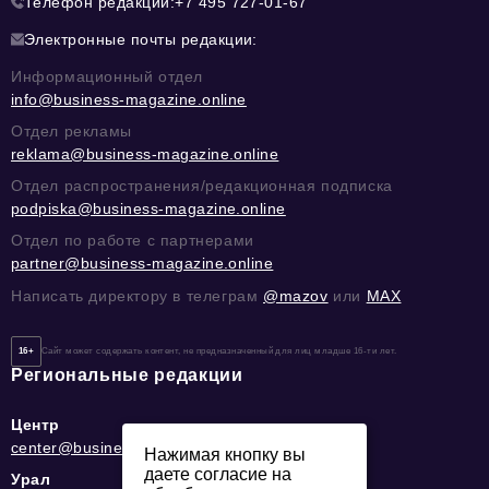
Телефон редакции:
+7 495 727-01-67
Электронные почты редакции:
Информационный отдел
info@business-magazine.online
Отдел рекламы
reklama@business-magazine.online
Отдел распространения/редакционная подписка
podpiska@business-magazine.online
Отдел по работе с партнерами
partner@business-magazine.online
Написать директору в телеграм
@mazov
или
MAX
16+
Сайт может содержать контент, не предназначенный для лиц младше 16-ти лет.
Региональные редакции
Центр
center@business-magazine.online
Нажимая кнопку вы
даете согласие на
Урал