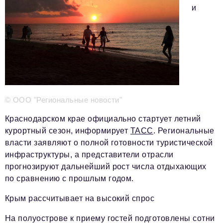
Телефон редакции:
+7 495 727-01-67
и
Электронные почты редакции:
Информационный отдел
info@business-magazine.online
Отдел рекламы
reklama@business-magazine.online
Отдел распространения/редакционная подписка
podpiska@business-magazine.online
© ООО "Региональные новости"
Отдел по работе с партнерами
Краснодарском крае официально стартует летний
partner@business-magazine.online
курортный сезон, информирует
ТАСС
. Региональные
власти заявляют о полной готовности туристической
инфраструктуры, а представители отрасли
прогнозируют дальнейший рост числа отдыхающих
по сравнению с прошлым годом.
Крым рассчитывает на высокий спрос
На полуострове к приему гостей подготовлены сотни