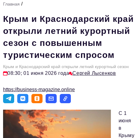
/
Главная
Стиль жизни
Крым и Краснодарский край
Тема номера
открыли летний курортный
HR
сезон с повышенным
Персона номера
туристическим спросом
Инфраструктура развития
Технологии и тренды
Крым и Краснодарский край открыли летний курортный сезон
08:30; 01 июня 2026 года
Сергей Лысенков
Туризм
https://business-magazine.online
Импортозамещение
Мероприятия
С 1
Авторские материалы
июня
Видео
в
Крыму