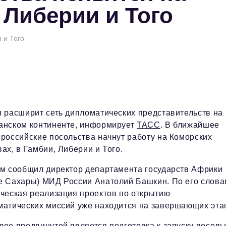
 Либерии и Того
 и Того
я расширит сеть дипломатических представительств на
анском континенте, информирует
ТАСС
. В ближайшее
российские посольства начнут работу на Коморских
ах, в Гамбии, Либерии и Того.
ом сообщил директор департамента государств Африки
е Сахары) МИД России Анатолий Башкин. По его слова
ическая реализация проектов по открытию
матических миссий уже находится на завершающих эта
ее продвинутой является подготовка к запуску посоль