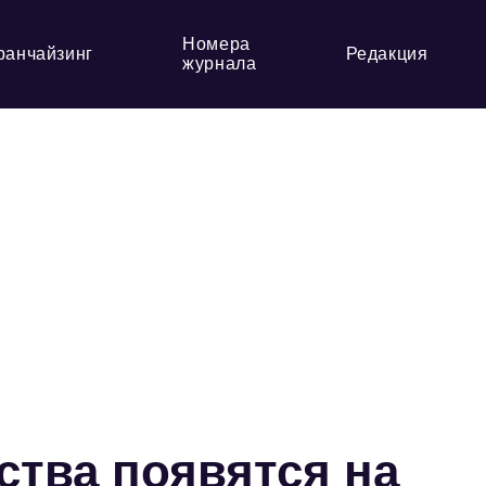
Номера
ранчайзинг
Редакция
журнала
ства появятся на