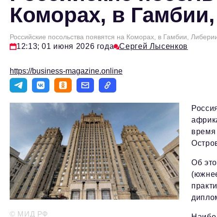
Коморах, в Гамбии,
Российские посольства появятся на Коморах, в Гамбии, Либерии
12:13; 01 июня 2026 года
Сергей Лысенков
https://business-magazine.online
Росси
африк
время 
Остров
Об эт
(южне
практ
дипло
© МИД РФ
Наибол