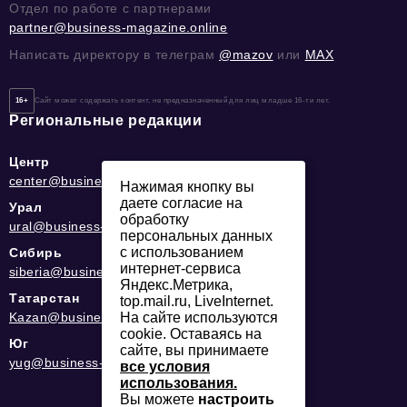
Отдел по работе с партнерами
partner@business-magazine.online
Написать директору в телеграм
@mazov
или
MAX
16+
Сайт может содержать контент, не предназначенный для лиц младше 16-ти лет.
Региональные редакции
Центр
center@business-magazine.online
Нажимая кнопку вы
даете согласие на
Урал
обработку
ural@business-magazine.online
персональных данных
с использованием
Сибирь
интернет-сервиса
siberia@business-magazine.online
Яндекс.Метрика,
Татарстан
top.mail.ru, LiveInternet.
На сайте используются
Kazan@business-magazine.online
cookie. Оставаясь на
Юг
сайте, вы принимаете
yug@business-magazine.online
все условия
использования.
Вы можете
настроить