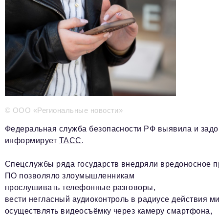
Телефон редакции:
+7 495 727-01-67
Электронные почты редакции:
Информационный отдел
info@business-magazine.online
Отдел рекламы
reklama@business-magazine.online
Отдел распространения/редакционная подписка
podpiska@business-magazine.online
Отдел по работе с партнерами
© ООО «Региональные новости»
partner@business-magazine.online
Федеральная служба безопасности РФ выявила и зад
информирует
ТАСС
.
Спецслужбы ряда государств внедряли вредоносное п
ПО позволяло злоумышленникам
прослушивать телефонные разговоры,
вести негласный аудиоконтроль в радиусе действия м
осуществлять видеосъёмку через камеру смартфона,