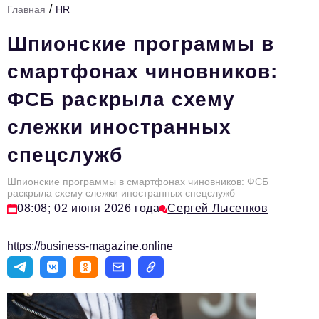
/
Главная
HR
Стиль жизни
Шпионские программы в
Тема номера
смартфонах чиновников:
HR
ФСБ раскрыла схему
Персона номера
слежки иностранных
Инфраструктура развития
спецслужб
Технологии и тренды
Туризм
Шпионские программы в смартфонах чиновников: ФСБ
раскрыла схему слежки иностранных спецслужб
Импортозамещение
08:08; 02 июня 2026 года
Сергей Лысенков
Мероприятия
https://business-magazine.online
Авторские материалы
Видео