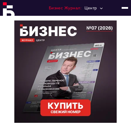
Бизнес Журнал:
Центр
Главная
Франчайзинг
Номера журнала
Контакты
Категории:
Новости
Регулирование
Премия "Тульский Бизнес"
История тульского предпринимательства
Альтернатива