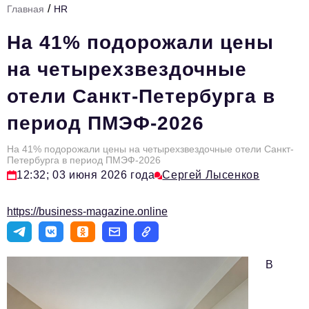
/
Главная
HR
Стиль жизни
На 41% подорожали цены
Тема номера
на четырехзвездочные
HR
отели Санкт-Петербурга в
Персона номера
период ПМЭФ-2026
Инфраструктура развития
Технологии и тренды
На 41% подорожали цены на четырехзвездочные отели Санкт-
Петербурга в период ПМЭФ-2026
12:32; 03 июня 2026 года
Сергей Лысенков
Туризм
Импортозамещение
https://business-magazine.online
Мероприятия
Авторские материалы
В
Видео