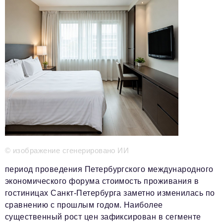
Телефон редакции:
+7 495 727-01-67
Электронные почты редакции:
Информационный отдел
info@business-magazine.online
Отдел рекламы
reklama@business-magazine.online
Отдел распространения/редакционная подписка
podpiska@business-magazine.online
Отдел по работе с партнерами
partner@business-magazine.online
© изображение сгенерировано ИИ
период проведения Петербургского международного
экономического форума стоимость проживания в
гостиницах Санкт-Петербурга заметно изменилась по
сравнению с прошлым годом. Наиболее
существенный рост цен зафиксирован в сегменте