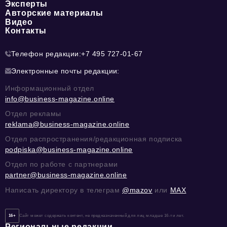
Эксперты
Авторские материалы
Видео
Контакты
Телефон редакции:
+7 495 727-01-67
Электронные почты редакции:
Информационный отдел
info@business-magazine.online
Отдел рекламы
reklama@business-magazine.online
Отдел распространения/редакционная подписка
podpiska@business-magazine.online
Отдел по работе с партнерами
partner@business-magazine.online
Написать директору в телеграм
@mazov
или
MAX
16+
Сайт может содержать контент, не предназначенный для лиц младше 16-ти лет.
Региональные редакции