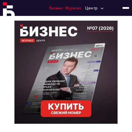
Бизнес Журнал:
Центр
Главная
Франчайзинг
Номера журнала
Контакты
Категории:
Новости
Регулирование
Премия "Тульский Бизнес"
История тульского предпринимательства
Альтернатива