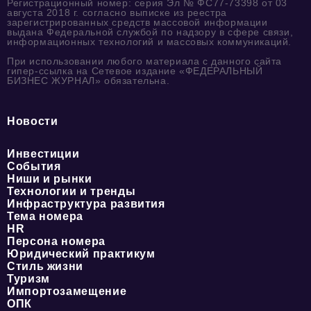
Регистрационный номер: серия Эл № ФС77-73398 от 03
августа 2018 г. согласно выписке из реестра
зарегистрированных средств массовой информации
выдана Федеральной службой по надзору в сфере связи,
информационных технологий и массовых коммуникаций.
При использовании любого материала с данного сайта
гипер-ссылка на Сетевое издание «ФЕДЕРАЛЬНЫЙ
БИЗНЕС ЖУРНАЛ» обязательна.
Новости
Инвестиции
События
Ниши и рынки
Технологии и тренды
Инфраструктура развития
Тема номера
HR
Персона номера
Юридический практикум
Стиль жизни
Туризм
Импортозамещение
ОПК