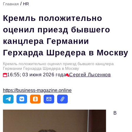
/
Главная
HR
Стиль жизни
Кремль положительно
Тема номера
оценил приезд бывшего
HR
канцлера Германии
Персона номера
Герхарда Шредера в Москву
Инфраструктура развития
Технологии и тренды
Кремль положительно оценил приезд бывшего канцлера
Германии Герхарда Шредера в Москву
16:55; 03 июня 2026 года
Сергей Лысенков
Туризм
Импортозамещение
https://business-magazine.online
Мероприятия
Авторские материалы
В
Видео