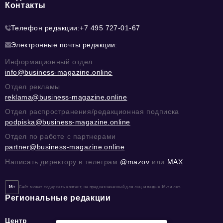
Контакты
Телефон редакции:
+7 495 727-01-67
Электронные почты редакции:
Информационный отдел
info@business-magazine.online
Отдел рекламы
reklama@business-magazine.online
Отдел распространения/редакционная подписка
podpiska@business-magazine.online
Отдел по работе с партнерами
partner@business-magazine.online
Написать директору в телеграм
@mazov
или
MAX
16+
Сайт может содержать контент, не предназначенный для лиц младше 16-ти лет.
Региональные редакции
Центр