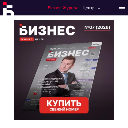
Бизнес Журнал:
Центр
Главная
Франчайзинг
Номера журнала
Контакты
Категории:
Новости
Регулирование
Премия "Тульский Бизнес"
История тульского предпринимательства
Альтернатива