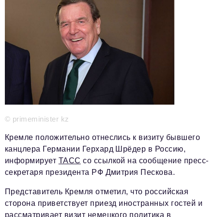
Телефон редакции:
+7 495 727-01-67
Электронные почты редакции:
Информационный отдел
info@business-magazine.online
Отдел рекламы
reklama@business-magazine.online
Отдел распространения/редакционная подписка
podpiska@business-magazine.online
Отдел по работе с партнерами
partner@business-magazine.online
© primeminister kz
Кремле положительно отнеслись к визиту бывшего
канцлера Германии Герхард Шрёдер в Россию,
информирует
ТАСС
со ссылкой на сообщение пресс-
секретаря президента РФ Дмитрия Пескова.
Представитель Кремля отметил, что российская
сторона приветствует приезд иностранных гостей и
рассматривает визит немецкого политика в