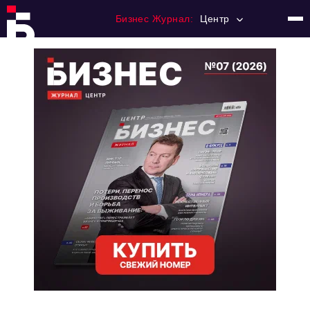
Бизнес Журнал:
Центр
Главная
Франчайзинг
Номера журнала
Контакты
Категории:
Новости
Регулирование
Премия "Тульский Бизнес"
История тульского предпринимательства
Альтернатива