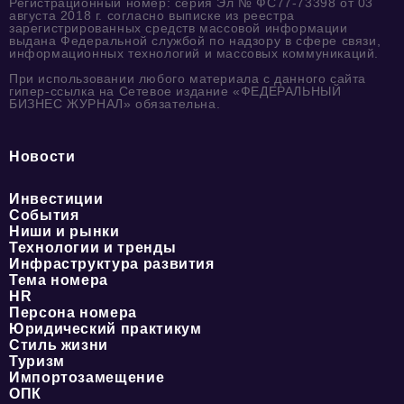
Регистрационный номер: серия Эл № ФС77-73398 от 03
августа 2018 г. согласно выписке из реестра
зарегистрированных средств массовой информации
выдана Федеральной службой по надзору в сфере связи,
информационных технологий и массовых коммуникаций.
При использовании любого материала с данного сайта
гипер-ссылка на Сетевое издание «ФЕДЕРАЛЬНЫЙ
БИЗНЕС ЖУРНАЛ» обязательна.
Новости
Инвестиции
События
Ниши и рынки
Технологии и тренды
Инфраструктура развития
Тема номера
HR
Персона номера
Юридический практикум
Стиль жизни
Туризм
Импортозамещение
ОПК