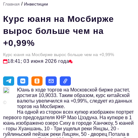
/
Главная
Инвестиции
Стиль жизни
Курс юаня на Мосбирже
Тема номера
вырос больше чем на
HR
+0,99%
Персона номера
Курс юаня на Мосбирже вырос больше чем на +0,99%
Инфраструктура развития
18:41; 03 июня 2026 года
Технологии и тренды
Туризм
Юань в ходе торгов на Московской бирже растет,
Импортозамещение
достигая 10,9033. Таким образом, курс китайской
валюты увеличился на +0,99%, следует из данных
Мероприятия
©
торгов на Мосбирже.
На одной из сторон всех купюр изображен портрет
Авторские материалы
первого председателя КНР Мао Цзэдуна. На купюре в 1
юань изображено озеро Сиху в городе Ханчжоу, 5 юаней
Видео
- горы Хуаншань, 10 - Три ущелья реки Янцзы, 20 -
гуйлиньский пейзаж реки Лицзян, 50 - дворец Потала в