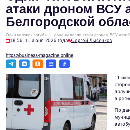
атаки дроном ВСУ 
Белгородской обла
Один человек погиб и 11 ранены после атаки дроном ВСУ автоб
18:56; 11 июня 2026 года
Сергей Лысенков
https://business-magazine.online
11 июн
сторо
получ
в рег
По да
муниц
автоб