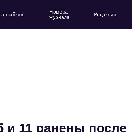
Номера
ранчайзинг
Редакция
журнала
б и 11 ранены после