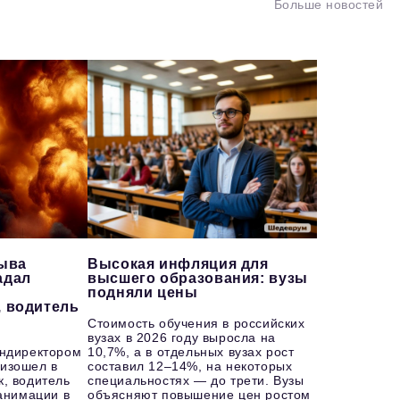
Больше новостей
рыва
Высокая инфляция для
адал
высшего образования: вузы
подняли цены
, водитель
Стоимость обучения в российских
вузах в 2026 году выросла на
ендиректором
10,7%, а в отдельных вузах рост
изошел в
составил 12–14%, на некоторых
к, водитель
специальностях — до трети. Вузы
еанимации в
объясняют повышение цен ростом