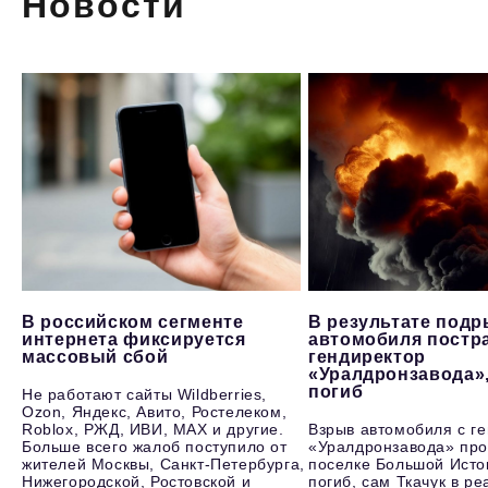
Новости
В российском сегменте
В результате под
интернета фиксируется
автомобиля постр
массовый сбой
гендиректор
«Уралдронзавода»
погиб
Не работают сайты Wildberries,
Ozon, Яндекс, Авито, Ростелеком,
Roblox, РЖД, ИВИ, MAX и другие.
Взрыв автомобиля с г
Больше всего жалоб поступило от
«Уралдронзавода» про
жителей Москвы, Санкт-Петербурга,
поселке Большой Исто
Нижегородской, Ростовской и
погиб, сам Ткачук в р