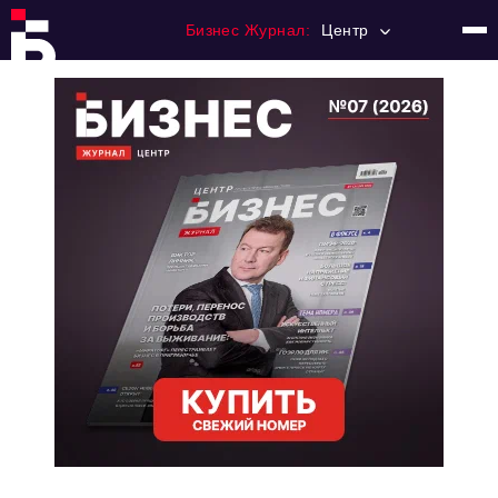
Бизнес Журнал:
Центр
Главная
Франчайзинг
Номера журнала
Контакты
Категории:
Новости
Регулирование
Премия "Тульский Бизнес"
История тульского предпринимательства
Альтернатива