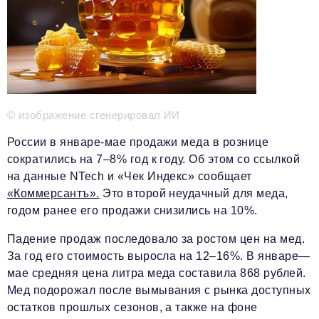
Телефон редакции:
+7 495 727-01-67
Электронные почты редакции:
Информационный отдел
info@business-magazine.online
Отдел рекламы
reklama@business-magazine.online
© изображение сгенерировал ИИ
Отдел распространения/редакционная подписка
podpiska@business-magazine.online
России в январе-мае продажи меда в рознице
Отдел по работе с партнерами
сократились на 7–8% год к году. Об этом со ссылкой
partner@business-magazine.online
на данные NTech и «Чек Индекс» сообщает
«Коммерсантъ».
Это второй неудачный для меда,
годом ранее его продажи снизились на 10%.
Падение продаж последовало за ростом цен на мед.
За год его стоимость выросла на 12–16%. В январе—
мае средняя цена литра меда составила 868 рублей.
Мед подорожал после вымывания с рынка доступных
остатков прошлых сезонов, а также на фоне