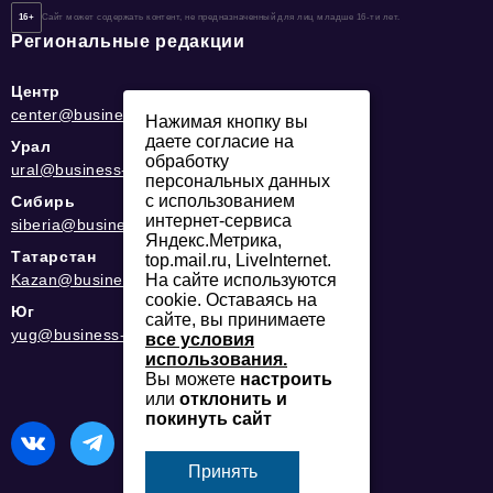
16+
Сайт может содержать контент, не предназначенный для лиц младше 16-ти лет.
Региональные редакции
Центр
center@business-magazine.online
Нажимая кнопку вы
даете согласие на
Урал
обработку
ural@business-magazine.online
персональных данных
с использованием
Сибирь
интернет-сервиса
siberia@business-magazine.online
Яндекс.Метрика,
Татарстан
top.mail.ru, LiveInternet.
На сайте используются
Kazan@business-magazine.online
cookie. Оставаясь на
Юг
сайте, вы принимаете
yug@business-magazine.online
все условия
использования.
Вы можете
настроить
или
отклонить и
покинуть сайт
Принять