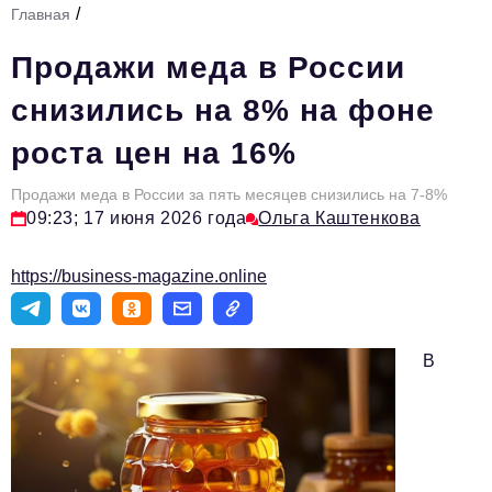
/
Главная
Стиль жизни
Продажи меда в России
Тема номера
снизились на 8% на фоне
HR
роста цен на 16%
Персона номера
Продажи меда в России за пять месяцев снизились на 7-8%
Инфраструктура развития
09:23; 17 июня 2026 года
Ольга Каштенкова
Технологии и тренды
https://business-magazine.online
Туризм
Импортозамещение
В
Мероприятия
Авторские материалы
Видео