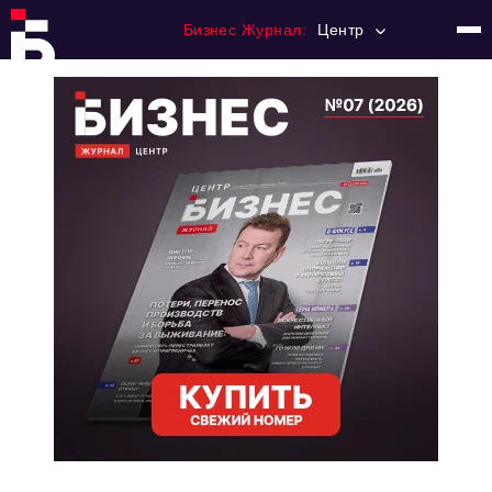
Бизнес Журнал:
Центр
Главная
Франчайзинг
Номера журнала
Контакты
Категории:
Новости
Регулирование
Премия "Тульский Бизнес"
История тульского предпринимательства
Альтернатива