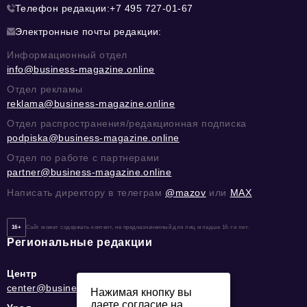
Телефон редакции:
+7 495 727-01-67
Электронные почты редакции:
Информационный отдел
info@business-magazine.online
Отдел рекламы
reklama@business-magazine.online
Отдел распространения/редакционная подписка
podpiska@business-magazine.online
Отдел по работе с партнерами
partner@business-magazine.online
Написать директору в телеграм
@mazov
или
MAX
16+
Сайт может содержать контент, не предназначенный для лиц младше 16-ти лет.
Региональные редакции
Центр
center@business-magazine.online
Нажимая кнопку вы
даете согласие на