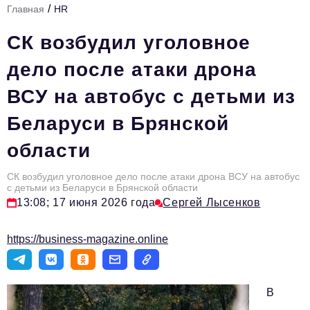
/
Главная
HR
Стиль жизни
СК возбудил уголовное
Тема номера
дело после атаки дрона
HR
ВСУ на автобус с детьми из
Персона номера
Беларуси в Брянской
Инфраструктура развития
области
Технологии и тренды
Туризм
СК возбудил уголовное дело после атаки дрона ВСУ на автобус
с детьми из Беларуси в Брянской области
Импортозамещение
13:08; 17 июня 2026 года
Сергей Лысенков
Мероприятия
https://business-magazine.online
Авторские материалы
Видео
В