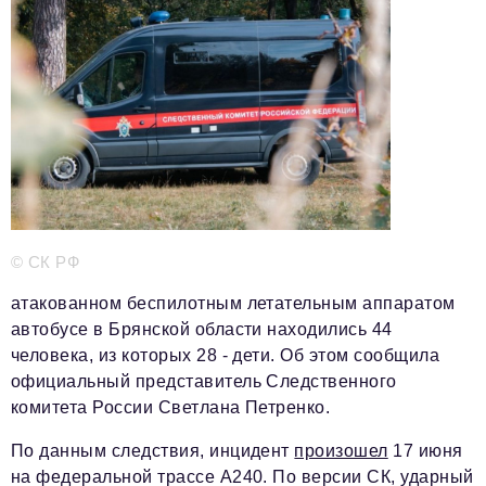
Телефон редакции:
+7 495 727-01-67
Электронные почты редакции:
Информационный отдел
info@business-magazine.online
Отдел рекламы
reklama@business-magazine.online
Отдел распространения/редакционная подписка
podpiska@business-magazine.online
Отдел по работе с партнерами
© СК РФ
partner@business-magazine.online
атакованном беспилотным летательным аппаратом
автобусе в Брянской области находились 44
человека, из которых 28 - дети. Об этом сообщила
официальный представитель Следственного
комитета России Светлана Петренко.
По данным следствия, инцидент
произошел
17 июня
на федеральной трассе А240. По версии СК, ударный