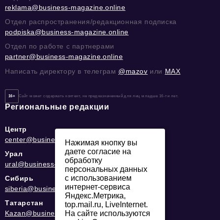
reklama@business-magazine.online
Отдел распространения/редакционная подписка
podpiska@business-magazine.online
Отдел по работе с партнерами
partner@business-magazine.online
Написать директору в телеграм
@mazov
или
MAX
16+
Сайт может содержать контент, не предназначенный для лиц младше 16-ти лет.
Региональные редакции
Центр
center@business-magazine.online
Нажимая кнопку вы
даете согласие на
Урал
обработку
ural@business-magazine.online
персональных данных
с использованием
Сибирь
интернет-сервиса
siberia@business-magazine.online
Яндекс.Метрика,
Татарстан
top.mail.ru, LiveInternet.
Kazan@business-magazine.online
На сайте используются