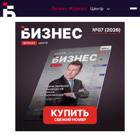
Бизнес Журнал:
Центр
Главная
Франчайзинг
Номера журнала
Контакты
Категории:
Новости
Регулирование
Премия "Тульский Бизнес"
История тульского предпринимательства
Альтернатива